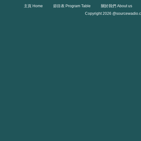
主頁 Home
節目表 Program Table
關於我們 About us
Copyright 2026 @sourcewadio.