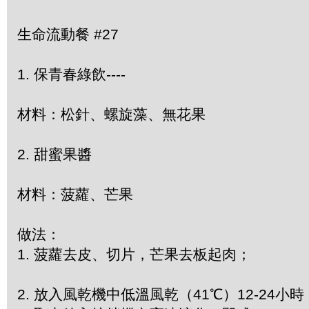
生命流動餐 #27
1. 保青春綠飲----
材料：松針、螺旋藻、無花果
2. 甜蜜果醬
材料：菠蘿、芒果
做法：
1. 菠蘿去皮、切片，芒果去板起肉；
2. 放入風乾機中低溫風乾（41℃）12-24小時