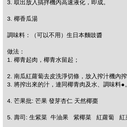
3. 取出放入搞拌機內高速液化，即成。
3. 椰香瓜湯
調味料：（可以不用）生日本麵豉醬
做法：
1. 椰青起肉，椰青水留起；
2. 南瓜紅蘿蔔去皮洗淨切條，放入搾汁機內
3. 將搾出來的汁，連同椰青肉及水、調味料●
4. 芒果批: 芒果 發芽杏仁 天然椰棗
5. 壽司: 生紫菜 牛油果 紫椰菜 紅蘿蔔 