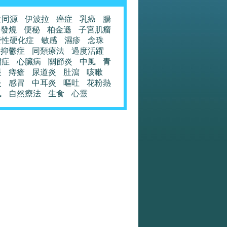
食同源
伊波拉
癌症
乳癌
腸
發燒
便秘
柏金遜
子宮肌瘤
發性硬化症
敏感
濕疹
念珠
抑鬱症
同類療法
過度活躍
閉症
心臟病
關節炎
中風
青
眼
痔瘡
尿道炎
肚瀉
咳嗽
炎
感冒
中耳炎
嘔吐
花粉熱
風
自然療法
生食
心靈