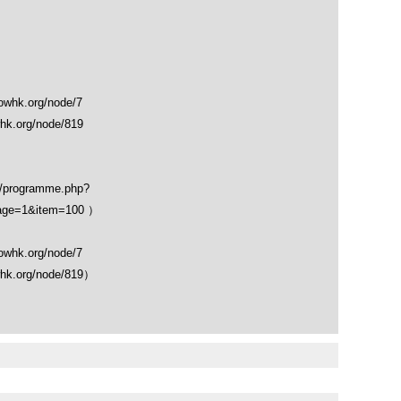
k.org/node/7
.org/node/819
io/programme.php?
age=1&item=100 ）
k.org/node/7
.org/node/819）