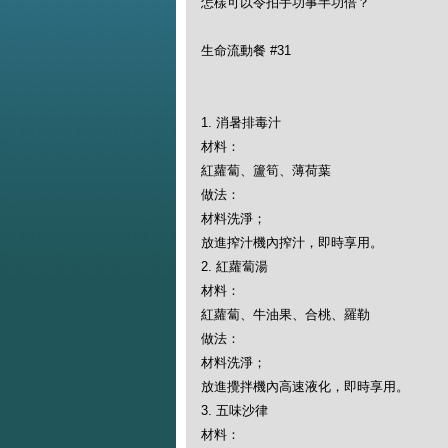
怎樣可以令拍手功事半功倍？
生命流動餐 #31
1. 消暑排毒汁
材料：
紅蘿蔔、籚筍、薄荷葉
做法：
材料洗淨；
放進搾汁機內搾汁，即時享用。
2. 紅蘿蔔湯
材料：
紅蘿蔔、牛油果、合桃、羅勒
做法：
材料洗淨；
放進攪拌機內高速液化，即時享用。
3. 五味沙律
材料：