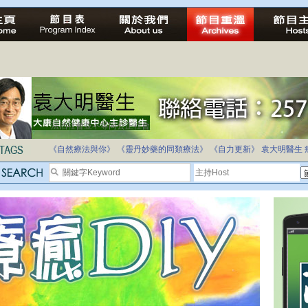
法治社會並不等同公正社會
自家教育合法化-推動多元化教育，全民學卷制
《自然療法與你》
《靈丹妙藥的同類療法》
《自力更新》
袁大明醫生