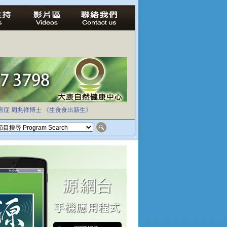
癌症
周兆祥博士
《生食食出新生》