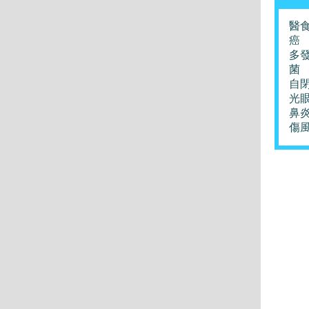
醫
癌
多
菌
自
光
鼻
傷