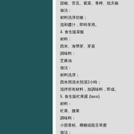
甜椒、苦瓜、紫菜、青檸、指天椒
做法：
材料洗淨切條；
混和醬汁，即時享用。
4. 食生版菜飯
材料：
西米、海帶芽、芽菜
調味料：
芝麻油
做法：
材料洗淨；
西米用清水預浸2小時；
混拌所有材料，加調味料，即成。
5. 食生版杧果露 (lassi)
材料：
杧果、腰果
調味料：
小茴香粉、椰糖或龍舌草蜜
做法：