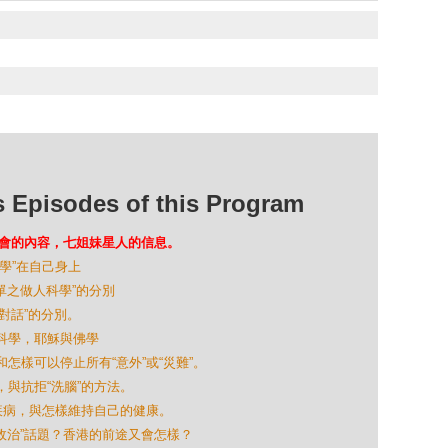
isodes of this Program
FO議會的內容，七姐妹星人的信息。
科學”在自己身上
簡單之做人科學”的分別
神對話”的分別。
的科學，耶穌與佛學
和怎樣可以停止所有“意外”或“災難”。
，與抗拒“洗腦”的方法。
來看疾病，與怎樣維持自己的健康。
多“政治”話題？香港的前途又會怎樣？