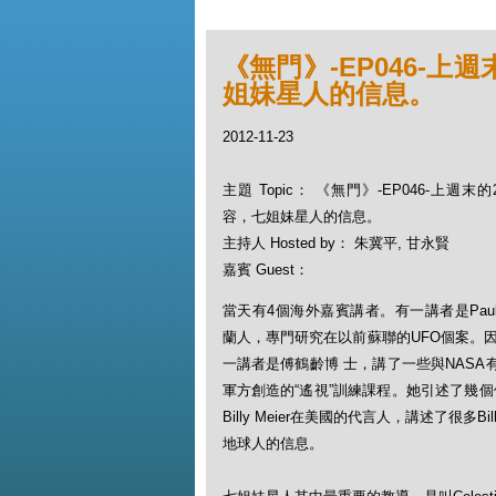
《無門》-EP046-上
姐妹星人的信息。
2012-11-23
主題 Topic： 《無門》-EP046-上週末
容，七姐妹星人的信息。
主持人 Hosted by： 朱冀平, 甘永賢
嘉賓 Guest：
當天有4個海外嘉賓講者。有一講者是Paul S
蘭人，
專門研究在以前蘇聯的UFO個案。
一講者是傅鶴齡博 士，講了一些與NASA
軍方創造的“遙視”訓練課程。
她引述了幾個
Billy Meier在美國的代言人，講述了很多B
地球人的信息。