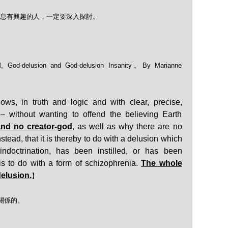
息有興趣的人，
一定要深入探討。
, God-delusion and God-delusion Insanity。By Marianne
ws, in truth and logic and with clear, precise,
 – without wanting to offend the believing Earth
and no creator-god
, as well as why there are no
tead, that it is thereby to do with a delusion which
ndoctrination, has been instilled, or has been
 is to do with a form of schizophrenia.
The whole
delusion.
】
關係的。