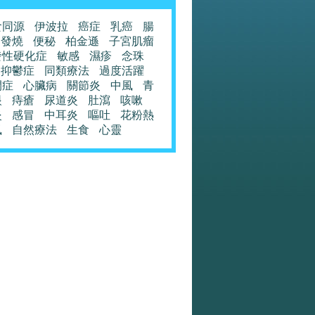
食同源
伊波拉
癌症
乳癌
腸
發燒
便秘
柏金遜
子宮肌瘤
發性硬化症
敏感
濕疹
念珠
抑鬱症
同類療法
過度活躍
閉症
心臟病
關節炎
中風
青
眼
痔瘡
尿道炎
肚瀉
咳嗽
炎
感冒
中耳炎
嘔吐
花粉熱
風
自然療法
生食
心靈