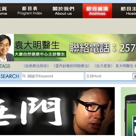
法治社會並不等同公正社會
自家教育合法化-推動多元化教育，全民學卷制
《自然療法與你》
《靈丹妙藥的同類療法》
《自力更新》
袁大明醫生