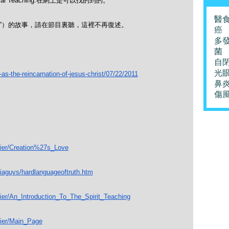
l Teaching.在網上是可以找的到的。
醫
穌”）的故事，
請在節目裏聽，這裡不再復述。
癌
多
菌
自
光
-as-the-
reincarnation-of-jesus-christ/
07/22/2011
鼻
傷
ier/Creation%27s_
Love
iaguys/
hardlanguageoftruth.htm
ier/An_
Introduction_To_The_Spirit_
Teaching
eier/Main_Page