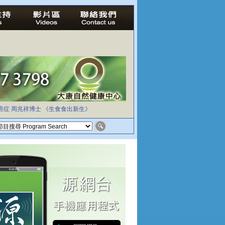
癌症
周兆祥博士
《生食食出新生》