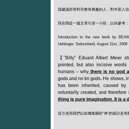
我建議所有對宗教有興趣的人，對外星人信
現在我從一篇文章引述一小段，以供參考：
Introduction to the new book by BEAM
Uehlinger, Switzerland, August 21st, 2009
【"Billy" Eduard Albert Meier sho
pointed, but also incisive words
humans – why
there is no god 
gods and no tin gods. He shows, ins
has been inherited, caused by i
voluntarily created, and therefore
thing is pure imagination. It is a 
這引述與我們以前幾集關於“神”的探討是有