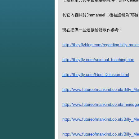
七姐妹星人其中最重要的教導，是叫Celestia
其它內容關於Jmmanuel（後被誤稱為“耶
現在提供一些連接給聽眾作參考：
http://theyflyblog.com/
regarding-billy-meier
http://theyfly.com/spiritual_
teaching.htm
http://theyfly.com/God_
Delusion.html
http://www.futureofmankind.co.
uk/Billy_Me
http://www.futureofmankind.co.
uk/meier/ga
http://www.futureofmankind.co.
uk/Billy_Me
http://www.futureofmankind.co.
uk/Billy_M