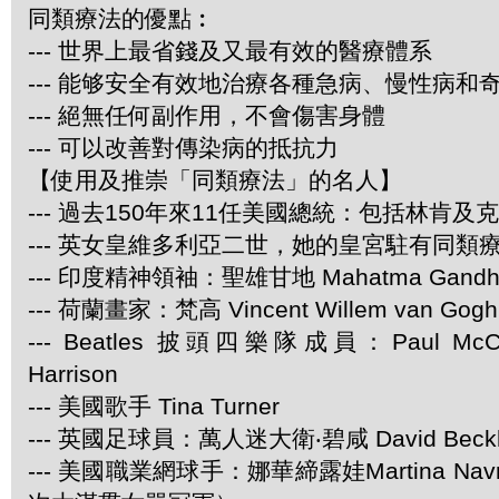
同類療法的優點︰
--- 世界上最省錢及又最有效的醫療體系
--- 能够安全有效地治療各種急病、慢性病和
--- 絕無任何副作用，不會傷害身體
--- 可以改善對傳染病的抵抗力
【使用及推崇「同類療法」的名人】
--- 過去150年來11任美國總統：包括林肯及
--- 英女皇維多利亞二世，她的皇宮駐有同類
--- 印度精神領袖：聖雄甘地 Mahatma Gandh
--- 荷蘭畫家：梵高 Vincent Willem van Gogh
--- Beatles 披頭四樂隊成員：Paul McCar
Harrison
--- 美國歌手 Tina Turner
--- 英國足球員：萬人迷大衛‧碧咸 David Beck
--- 美國職業網球手：娜華締露娃Martina Navra