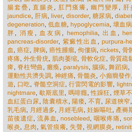
腸套疊
,
直腸炎
,
肛門瘙癢
,
幽門變厚
,
肝
jaundice
,
肝病
,
liver
,
disorder
,
糖尿病
,
diabe
degeneration
,
低血糖
,
hypoglycemia
,
壞血病
胖
,
消瘦
,
血友病
,
hemophilia
,
出血
,
he
pancreas-disorder
,
紫癜性出血
,
purpura-h
血
,
癌症
,
脾病
,
癌性腫瘤
,
佝僂病
,
rickets
,
骨
疼痛
,
外生骨疣
,
肌肉萎缩
,
骨軟化症
,
骨質疏
痺
,
脊柱彎曲
,
癱瘓
,
paralysis
,
腦病
,
舞蹈病
,
運動性共濟失調
,
神經痛
,
骨髓炎
,
小癲癇發作
遊
,
口吃
,
脊髓空洞症
,
行雷閃電的影響
,
light
nightmare
,
歇斯底里
,
嗎啡癮
,
性躁狂
,
煙草
血紅蛋白尿
,
陰囊積水
,
陽痿
,
不育
,
尿道狹窄
乳毛病
,
月經過多
,
月經毛病
,
妊娠嘔吐
,
產褥
苗後遺症
,
流鼻血
,
nosebleed
,
咽喉疼痛
,
sor
喉炎
,
息肉
,
氣管痕癢
,
失聲
,
視網膜炎
,
retinit