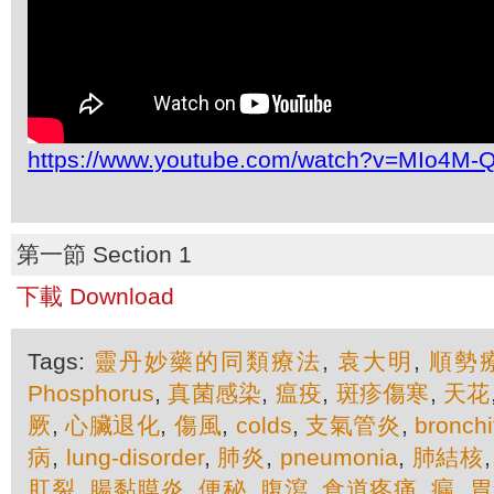
https://www.youtube.com/watch?v=MIo4M-
第一節 Section 1
下載 Download
Tags:
靈丹妙藥的同類療法
,
袁大明
,
順勢
Phosphorus
,
真菌感染
,
瘟疫
,
斑疹傷寒
,
天花
厥
,
心臟退化
,
傷風
,
colds
,
支氣管炎
,
bronchi
病
,
lung-disorder
,
肺炎
,
pneumonia
,
肺結核
肛裂
,
腸黏膜炎
,
便秘
,
腹瀉
,
食道疼痛
,
瘺
,
胃