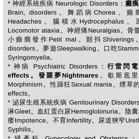
* 神經系統疾病 Neurologic Disorders：
癱瘓P
Brain, disorders。舞蹈病Chorea。
Headaches。腦積水Hydrocepha
Locomotor ataxia。神經痛Neuralgias。骨髓
小癲癇發作Petit mal。顫抖Shivering
disorders。夢遊Sleepwalking。口吃Sta
Syringomyelia。
* 神病 Psychiatric Disorders：
行雷閃電的影
effects。發噩夢Nightmares
。歇斯底里Hy
Morphinism。性躁狂Sexual mania。煙草
effects。
* 泌尿生殖系統疾病 Genitourinary Disord
淋Gleet。血紅蛋白尿Hemoglobinuria。陰囊
痿Impotence。不育Infertility。尿道狹窄Ureth
Syphilis。
* 婦產科 Gynecology and Obsteric