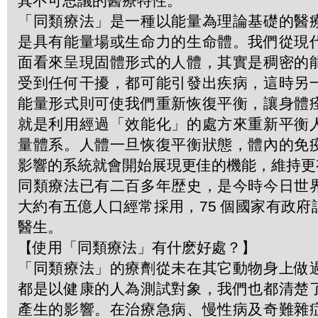
其不可思議的醫療特性。
「同類療法」是一種以能量為理論基礎的醫
是具有能量場或生命力的生命體。我們從現
面看來呈現固體形式的人體，其實是稠密的
受到任何干擾，都可能引發出疾病，這時另
能量形式則可使我們重新恢復平衡，讓身體
就是利用經過「效能化」的處方來重新平衡
量體系。人體一旦恢復平衡狀態，體內的免
影響的系統就會開始展現更佳的機能，維持更
同類療法已有二百多年歴史，是今時今日世
大約有五億人口經常採用，75 個國家有政
醫生。
【使用「同類療法」有什麽好處？】
「同類療法」的療劑從未在其它動物身上做
都是以健康的人為測試對象，我們也都清楚
產生的影響。在治療急病、慢性病及奇難雜