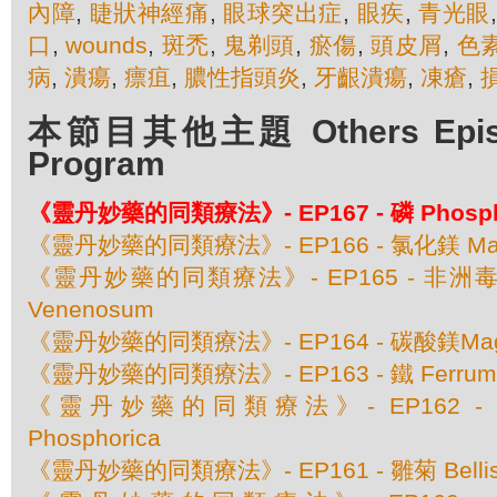
內障
,
睫狀神經痛
,
眼球突出症
,
眼疾
,
青光眼
口
,
wounds
,
斑禿
,
鬼剃頭
,
瘀傷
,
頭皮屑
,
色
病
,
潰瘍
,
瘭疽
,
膿性指頭炎
,
牙齦潰瘍
,
凍瘡
,
本節目其他主題 Others Episod
Program
《靈丹妙藥的同類療法》- EP167 - 磷 Phosph
《靈丹妙藥的同類療法》- EP166 - 氯化鎂 Magnes
《靈丹妙藥的同類療法》- EP165 - 非洲毒扁豆
Venenosum
《靈丹妙藥的同類療法》- EP164 - 碳酸鎂Magnes
《靈丹妙藥的同類療法》- EP163 - 鐵 Ferrum M
《靈丹妙藥的同類療法》- EP162 - 磷酸
Phosphorica
《靈丹妙藥的同類療法》- EP161 - 雛菊 Bellis 