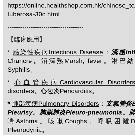
https://online.healthshop.com.hk/chinese_tc
tuberosa-30c.html
------------------------------------
【臨床應用】
*
感染性疾病
Infectious Disease
：
流感
Inf
Chancre。沼澤熱Marsh, fever。淋巴結
Syphilis。
*
心血管疾病
Cardiovascular Disorder
disorders。心包炎Pericarditis。
*
肺部疾病
Pulmonary Disorders
：
支氣管炎
Pleurisy
。
胸膜肺炎
Pleuro-pneumonia
。
喘Asthma。咳嗽Coughs。呼吸困難D
Pleurodynia。