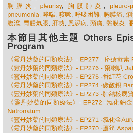
胸膜炎
,
pleurisy
,
胸膜肺炎
,
pleuro-
pneumonia
,
哮喘
,
咳嗽
,
呼吸困難
,
胸膜痛
,
痢
腹瀉
,
胃腸氣脹
,
肝熱
,
風濕病
,
頭痛
,
黏膜炎
,
本節目其他主題 Others Episod
Program
《靈丹妙藥的同類療法》- EP277 - 疥瘡毒素 Ps
《靈丹妙藥的同類療法》- EP276 - 藥喇叭 Jal
《靈丹妙藥的同類療法》- EP275 -番紅花 Crocu
《靈丹妙藥的同類療法》- EP274 -碳酸鋇 Baryta
《靈丹妙藥的同類療法》- EP273 -肺結核病質 Ba
《靈丹妙藥的同類療法》- EP272 -氯化鈉金 Aur
Natronatum
《靈丹妙藥的同類療法》- EP271 -氯化金Aurum 
《靈丹妙藥的同類療法》- EP270 -蘆筍 Asparagus