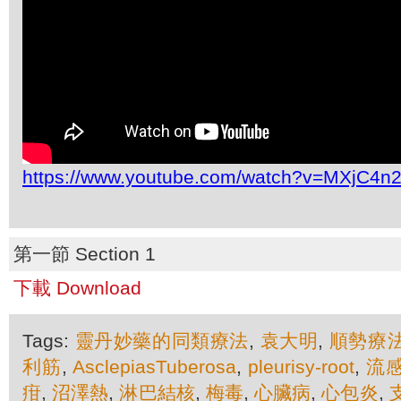
https://www.youtube.com/watch?v=MXjC4n
第一節 Section 1
下載 Download
Tags:
靈丹妙藥的同類療法
,
袁大明
,
順勢療
利筋
,
AsclepiasTuberosa
,
pleurisy-root
,
流
疳
,
沼澤熱
,
淋巴結核
,
梅毒
,
心臟病
,
心包炎
,