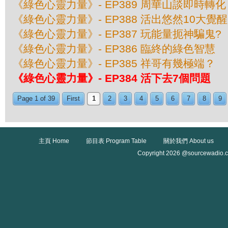
《綠色心靈力量》- EP389 周華山談即時轉化
《綠色心靈力量》- EP388 活出悠然10大覺醒
《綠色心靈力量》- EP387 玩能量扼神騙鬼?
《綠色心靈力量》- EP386 臨終的綠色智慧
《綠色心靈力量》- EP385 祥哥有幾極端？
《綠色心靈力量》- EP384 活下去7個問題
Page 1 of 39
First
1
2
3
4
5
6
7
8
9
主頁 Home
節目表 Program Table
關於我們 About us
Copyright 2026 @sourcewadio.