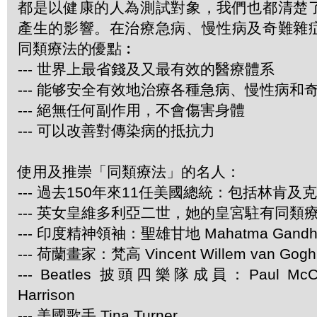
都是以健康的人為測試對象，我們也都清楚
產生的影響。在治療急病、慢性病及奇難雜
同類療法的優點︰
--- 世界上最省錢及又最有效的醫療體系
--- 能够安全有效地治療各種急病、慢性病和
--- 絕無任何副作用，不會傷害身體
--- 可以改善對傳染病的抵抗力
使用及推崇「同類療法」的名人：
--- 過去150年來11任美國總統：包括林肯及
--- 英女皇維多利亞二世，她的皇宮駐有同類
--- 印度精神領袖：聖雄甘地 Mahatma Gandh
--- 荷蘭畫家：梵高 Vincent Willem van Gogh
--- Beatles 披頭四樂隊成員：Paul McCar
Harrison
--- 美國歌手 Tina Turner