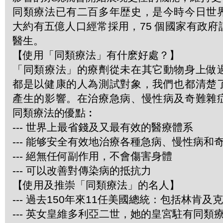
同類療法已有二百多年歴史，是今時今日世
大約有五億人口經常採用，75 個國家有政
醫生。
【使用「同類療法」有什麽好處？】
「同類療法」的療劑從未在其它動物身上做
都是以健康的人為測試對象，我們也都清楚
產生的影響。在治療急病、慢性病及奇難雜
同類療法的優點︰
--- 世界上最省錢及又最有效的醫療體系
--- 能够安全有效地治療各種急病、慢性病和
--- 絕無任何副作用，不會傷害身體
--- 可以改善對傳染病的抵抗力
【使用及推崇「同類療法」的名人】
--- 過去150年來11任美國總統：包括林肯及
--- 英女皇維多利亞二世，她的皇宮駐有同類