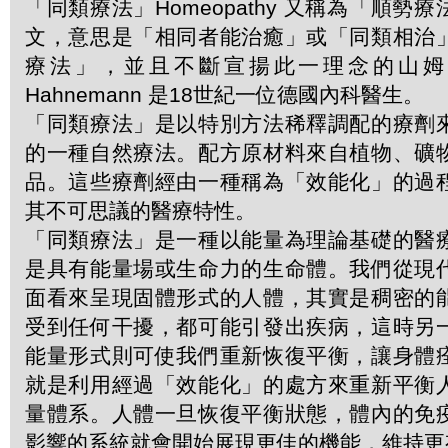
「同類療法」Homeopathy 又稱為「順勢
文，意思是「相同者能治癒」或「同類相治
療法」，並且不斷宣揚此一理念的山姆．哈
Hahnemann 是18世紀一位德國內科醫生。
「同類療法」是以特別方法稀釋調配的療劑
的一種自然療法。配方原材料來自植物、礦
品。這些療劑經由一種稱為「效能化」的過
其不可思議的醫療特性。
「同類療法」是一種以能量為理論基礎的醫
是具有能量場或生命力的生命體。我們從現
面看來呈現固體形式的人體，其實是稠密的
受到任何干擾，都可能引發出疾病，這時另
能量形式則可使我們重新恢復平衡，讓身體
就是利用經過「效能化」的處方來重新平衡
量體系。人體一旦恢復平衡狀態，體內的免
影響的系統就會開始展現更佳的機能，維持更