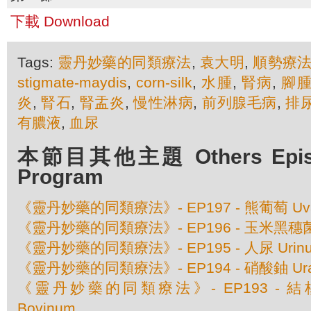
下載 Download
Tags:
靈丹妙藥的同類療法
,
袁大明
,
順勢療
stigmate-maydis
,
corn-silk
,
水腫
,
腎病
,
腳
炎
,
腎石
,
腎盂炎
,
慢性淋病
,
前列腺毛病
,
排
有膿液
,
血尿
本節目其他主題 Others Episod
Program
《靈丹妙藥的同類療法》- EP197 - 熊葡萄 Uva 
《靈丹妙藥的同類療法》- EP196 - 玉米黑穗菌 Ust
《靈丹妙藥的同類療法》- EP195 - 人尿 Urinu
《靈丹妙藥的同類療法》- EP194 - 硝酸鈾 Urani
《靈丹妙藥的同類療法》- EP193 - 結核素 
Bovinum