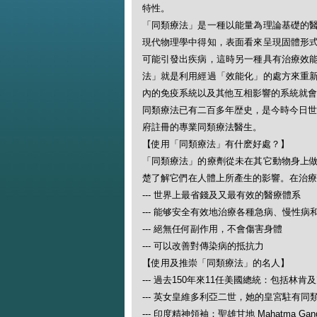
特性。
「同類療法」是一種以能量為理論基礎的
現代物理學中得知，表面看來呈現固體形
可能引發出疾病，這時另一種具有治療效
法」就是利用經過「效能化」的處方來重
內的免疫系統以及其他互相影響的系統就會
同類療法已有二百多年歴史，是今時今日世
府註冊的專業同類療法醫生。
【使用「同類療法」有什麽好處？】
「同類療法」的療劑從未在其它動物身上
楚了解它們在人體上所產生的影響。在治療
--- 世界上最省錢及又最有效的醫療體系
--- 能够安全有效地治療各種急病、慢性病
--- 絕無任何副作用，不會傷害身體
--- 可以改善對傳染病的抵抗力
【使用及推崇「同類療法」的名人】
--- 過去150年來11任美國總統：包括林肯
--- 英女皇維多利亞二世，她的皇宮駐有同
--- 印度精神領袖：聖雄甘地 Mahatma Gand