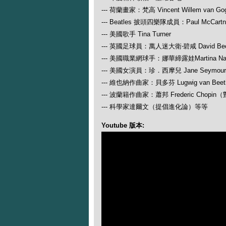
--- 荷蘭畫家：梵高 Vincent Willem van Go
--- Beatles 披頭四樂隊成員：Paul McCartney
--- 美國歌手 Tina Turner
--- 英國足球員：萬人迷大衛‧碧咸 David Be
--- 美國職業網球手：娜華締露娃Martina N
--- 美國女演員：珍．西摩兒 Jane Seymour
--- 維也納作曲家：貝多芬 Lugwig van
--- 波蘭籍作曲家：蕭邦 Frederic Ch
--- 科學家達爾文（提倡進化論）等等
Youtube 版本: