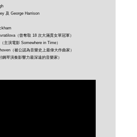
gh
 及 George Harrison
ckham
avratilova（曾奪取 18 次大滿貫女單冠軍）
（主演電影 Somewhere in Time）
 Beethoven（被公認為音樂史上最偉大作曲家）
opin（對鋼琴演奏影響力最深遠的音樂家）