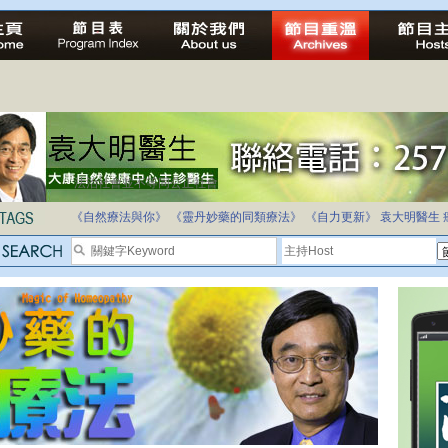
法治社會並不等同公正社會
自家教育合法化-推動多元化教育，全民學卷制
《自然療法與你》
《靈丹妙藥的同類療法》
《自力更新》
袁大明醫生