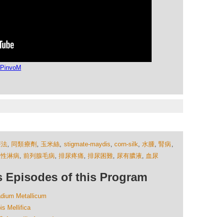
hPinvoM
療法
,
同類療劑
,
玉米絲
,
stigmate-maydis
,
corn-silk
,
水腫
,
腎病
,
慢性淋病
,
前列腺毛病
,
排尿疼痛
,
排尿困難
,
尿有膿液
,
血尿
isodes of this Program
m Metallicum
ellifica