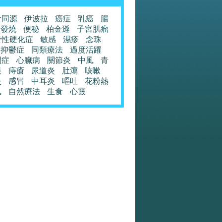
食同源
伊波拉
癌症
乳癌
腸
發燒
便秘
柏金遜
子宮肌瘤
發性硬化症
敏感
濕疹
念珠
抑鬱症
同類療法
過度活躍
閉症
心臟病
關節炎
中風
青
眼
痔瘡
尿道炎
肚瀉
咳嗽
炎
感冒
中耳炎
嘔吐
花粉熱
風
自然療法
生食
心靈