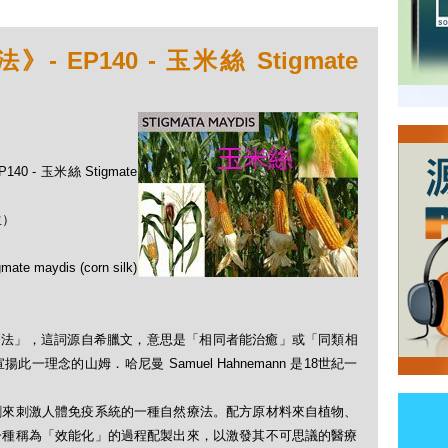
EP140 - 玉米絲 Stigmate
0 - 玉米絲 Stigmate
生）
ydis (corn silk)
「順勢療法」，這詞源自希臘文，意思是「相同者能治癒」或「同類相
理念的山姆．哈尼曼 Samuel Hahnemann 是18世紀一
劑來刺激人體免疫系統的一種自然療法。配方原材料來自植物、
一種稱為「效能化」的過程配製出來，以激發其不可思議的醫療