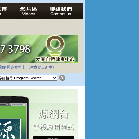
癌症
周兆祥博士
《生食食出新生》