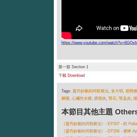
https://www.youtube.com/watch?v=6GQx
第一節 Section 1
下載 Download
Tags:
靈丹妙藥的同類療法
,
袁大明
,
順勢
腳腫
,
心臟性水腫
,
膀胱炎
,
腎石
,
腎盂炎
,
本節目其他主題 Others Ep
《靈丹妙藥的同類療法》- EP207 - 鈀 Palladiu
《靈丹妙藥的同類療法》- EP206 - 蜜蜂 Apis M