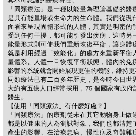
其不可思議的醫療特性。
「同類療法」是一種以能量為理論基礎的醫
是具有能量場或生命力的生命體。我們從現
面看來呈現固體形式的人體，其實是稠密的
受到任何干擾，都可能引發出疾病，這時另
能量形式則可使我們重新恢復平衡，讓身體
就是利用經過「效能化」的處方來重新平衡
量體系。人體一旦恢復平衡狀態，體內的免
影響的系統就會開始展現更佳的機能，維持更
同類療法已有二百多年歴史，是今時今日世
大約有五億人口經常採用，75 個國家有政
醫生。
【使用「同類療法」有什麽好處？】
「同類療法」的療劑從未在其它動物身上做
都是以健康的人為測試對象，我們也都清楚
產生的影響。在治療急病、慢性病及奇難雜