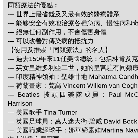
同類療法的優點︰
--- 世界上最省錢及又最有效的醫療體系
--- 能够安全有效地治療各種急病、慢性病和
--- 絕無任何副作用，不會傷害身體
--- 可以改善對傳染病的抵抗力
【使用及推崇「同類療法」的名人】
--- 過去150年來11任美國總統：包括林肯及
--- 英女皇維多利亞二世，她的皇宮駐有同類
--- 印度精神領袖：聖雄甘地 Mahatma Gandh
--- 荷蘭畫家：梵高 Vincent Willem van Gogh
--- Beatles 披頭四樂隊成員：Paul McCar
Harrison
--- 美國歌手 Tina Turner
--- 英國足球員：萬人迷大衛‧碧咸 David Beck
--- 美國職業網球手：娜華締露娃Martina Navra