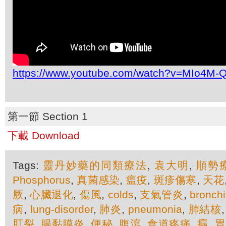
https://www.youtube.com/watch?v=MIo4M-
第一節 Section 1
下載 Download
Tags:
靈丹妙藥的同類療法
,
袁大明
,
順勢
Phosphorus
,
真菌感染
,
瘟疫
,
斑疹傷寒
,
天花
厥
,
心臟退化
,
傷風
,
colds
,
支氣管炎
,
bronchi
病
,
lung-disorder
,
肺炎
,
pneumonia
,
肺結核
肛裂
,
腸黏膜炎
,
便秘
,
腹瀉
,
食道疼痛
,
瘺
,
胃