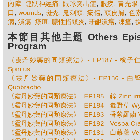
內障
,
睫狀神經痛
,
眼球突出症
,
眼疾
,
青光眼
口
,
wounds
,
斑禿
,
鬼剃頭
,
瘀傷
,
頭皮屑
,
色
病
,
潰瘍
,
瘭疽
,
膿性指頭炎
,
牙齦潰瘍
,
凍瘡
,
本節目其他主題 Others Episod
Program
《靈丹妙藥的同類療法》- EP187 - 橡子仁 Qu
Spiritus
《靈丹妙藥的同類療法》- EP186 - 白堅木 
Quebracho
《靈丹妙藥的同類療法》- EP185 - 鋅 Zincum M
《靈丹妙藥的同類療法》- EP184 - 毒野草 Wyeth
《靈丹妙藥的同類療法》- EP183 - 香紫羅蘭 Viol
《靈丹妙藥的同類療法》- EP182 - Vespa C
《靈丹妙藥的同類療法》- EP181 - 白藜蘆 Verat