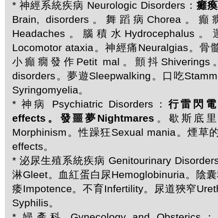
* 神經系統疾病 Neurologic Disorders：
癱瘓P
Brain, disorders。舞蹈病Chorea。
Headaches。腦積水Hydrocepha
Locomotor ataxia。神經痛Neuralgias。骨髓
小癲癇發作Petit mal。顫抖Shivering
disorders。夢遊Sleepwalking。口吃Sta
Syringomyelia。
* 神病 Psychiatric Disorders：
行雷閃電的影
effects。發噩夢Nightmares
。歇斯底里Hy
Morphinism。性躁狂Sexual mania。煙草
effects。
* 泌尿生殖系統疾病 Genitourinary Disord
淋Gleet。血紅蛋白尿Hemoglobinuria。陰囊
痿Impotence。不育Infertility。尿道狹窄Ureth
Syphilis。
* 婦產科 Gynecology and Obsteric