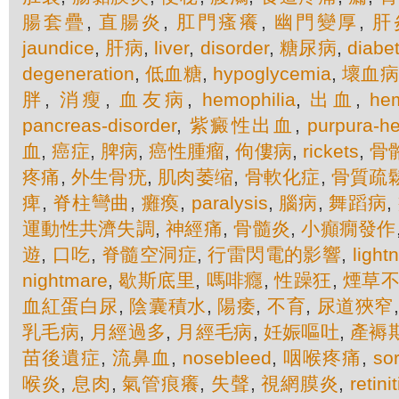
腸套疊
,
直腸炎
,
肛門瘙癢
,
幽門變厚
,
肝
jaundice
,
肝病
,
liver
,
disorder
,
糖尿病
,
diabe
degeneration
,
低血糖
,
hypoglycemia
,
壞血病
胖
,
消瘦
,
血友病
,
hemophilia
,
出血
,
he
pancreas-disorder
,
紫癜性出血
,
purpura-h
血
,
癌症
,
脾病
,
癌性腫瘤
,
佝僂病
,
rickets
,
骨
疼痛
,
外生骨疣
,
肌肉萎缩
,
骨軟化症
,
骨質疏
痺
,
脊柱彎曲
,
癱瘓
,
paralysis
,
腦病
,
舞蹈病
,
運動性共濟失調
,
神經痛
,
骨髓炎
,
小癲癇發作
遊
,
口吃
,
脊髓空洞症
,
行雷閃電的影響
,
light
nightmare
,
歇斯底里
,
嗎啡癮
,
性躁狂
,
煙草
血紅蛋白尿
,
陰囊積水
,
陽痿
,
不育
,
尿道狹窄
乳毛病
,
月經過多
,
月經毛病
,
妊娠嘔吐
,
產褥
苗後遺症
,
流鼻血
,
nosebleed
,
咽喉疼痛
,
sor
喉炎
,
息肉
,
氣管痕癢
,
失聲
,
視網膜炎
,
retinit