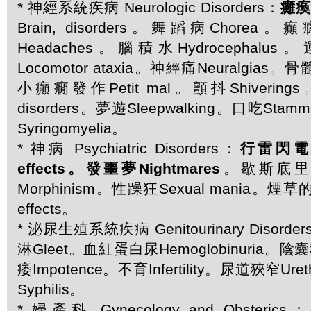
* 神經系統疾病 Neurologic Disorders：
癱瘓P
Brain, disorders。舞蹈病Chorea。
Headaches。腦積水Hydrocepha
Locomotor ataxia。神經痛Neuralgias。骨髓
小癲癇發作Petit mal。顫抖Shivering
disorders。夢遊Sleepwalking。口吃Sta
Syringomyelia。
* 神病 Psychiatric Disorders：
行雷閃電的影
effects。發噩夢Nightmares
。歇斯底里Hy
Morphinism。性躁狂Sexual mania。煙草
effects。
* 泌尿生殖系統疾病 Genitourinary Disord
淋Gleet。血紅蛋白尿Hemoglobinuria。陰囊
痿Impotence。不育Infertility。尿道狹窄Ureth
Syphilis。
* 婦產科 Gynecology and Obsteric