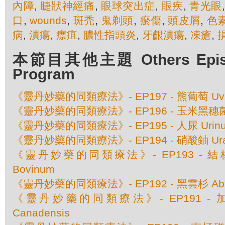
內障
,
睫狀神經痛
,
眼球突出症
,
眼疾
,
青光眼
口
,
wounds
,
斑禿
,
鬼剃頭
,
瘀傷
,
頭皮屑
,
色
病
,
潰瘍
,
瘭疽
,
膿性指頭炎
,
牙齦潰瘍
,
凍瘡
,
本節目其他主題 Others Episod
Program
《靈丹妙藥的同類療法》- EP197 - 熊葡萄 Uva 
《靈丹妙藥的同類療法》- EP196 - 玉米黑穗菌 Ust
《靈丹妙藥的同類療法》- EP195 - 人尿 Urinu
《靈丹妙藥的同類療法》- EP194 - 硝酸鈾 Urani
《靈丹妙藥的同類療法》- EP193 - 結核素 
Bovinum
《靈丹妙藥的同類療法》- EP192 - 黑雲杉 Abies
《靈丹妙藥的同類療法》- EP191 - 加
Canadensis