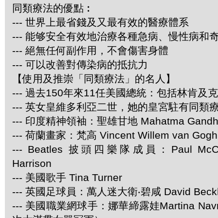
同類療法的優點︰
--- 世界上最省錢及又最有效的醫療體系
--- 能够安全有效地治療各種急病、慢性病和
--- 絕無任何副作用，不會傷害身體
--- 可以改善對傳染病的抵抗力
【使用及推崇「同類療法」的名人】
--- 過去150年來11任美國總統：包括林肯及
--- 英女皇維多利亞二世，她的皇宮駐有同類
--- 印度精神領袖：聖雄甘地 Mahatma Gandh
--- 荷蘭畫家：梵高 Vincent Willem van Gogh
--- Beatles 披頭四樂隊成員：Paul McCar
Harrison
--- 美國歌手 Tina Turner
--- 英國足球員：萬人迷大衛‧碧咸 David Beck
--- 美國職業網球手：娜華締露娃Martina Navra