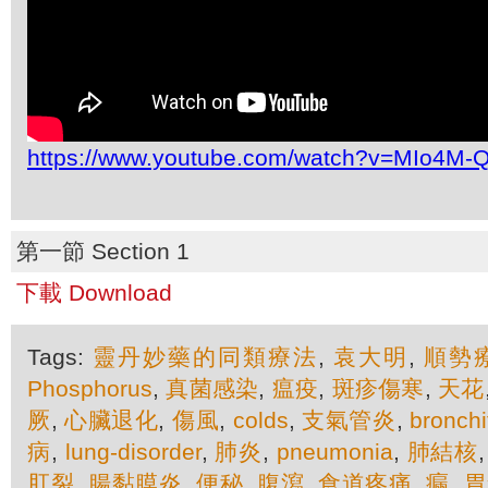
https://www.youtube.com/watch?v=MIo4M-
第一節 Section 1
下載 Download
Tags:
靈丹妙藥的同類療法
,
袁大明
,
順勢
Phosphorus
,
真菌感染
,
瘟疫
,
斑疹傷寒
,
天花
厥
,
心臟退化
,
傷風
,
colds
,
支氣管炎
,
bronchi
病
,
lung-disorder
,
肺炎
,
pneumonia
,
肺結核
肛裂
,
腸黏膜炎
,
便秘
,
腹瀉
,
食道疼痛
,
瘺
,
胃