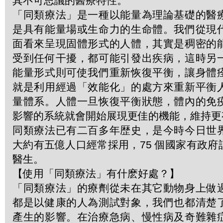
其不可思議的醫療特性。
「同類療法」是一種以能量為理論基礎的醫
是具有能量場或生命力的生命體。我們從現
面看來呈現固體形式的人體，其實是稠密的
受到任何干擾，都可能引發出疾病，這時另
能量形式則可使我們重新恢復平衡，讓身體
就是利用經過「效能化」的處方來重新平衡
量體系。人體一旦恢復平衡狀態，體內的免
影響的系統就會開始展現更佳的機能，維持更
同類療法已有二百多年歴史，是今時今日世
大約有五億人口經常採用，75 個國家有政
醫生。
【使用「同類療法」有什麽好處？】
「同類療法」的療劑從未在其它動物身上做
都是以健康的人為測試對象，我們也都清楚
產生的影響。在治療急病、慢性病及奇難雜