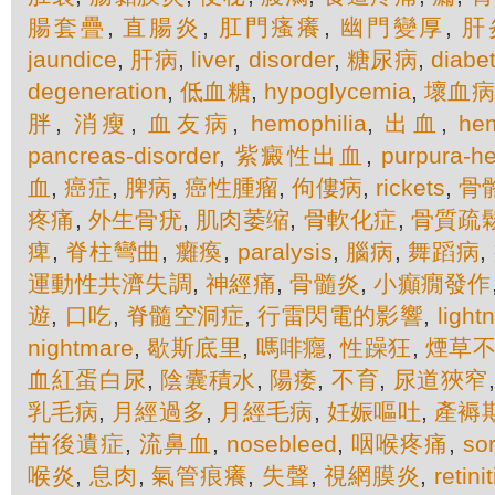
腸套疊
,
直腸炎
,
肛門瘙癢
,
幽門變厚
,
肝
jaundice
,
肝病
,
liver
,
disorder
,
糖尿病
,
diabe
degeneration
,
低血糖
,
hypoglycemia
,
壞血病
胖
,
消瘦
,
血友病
,
hemophilia
,
出血
,
he
pancreas-disorder
,
紫癜性出血
,
purpura-h
血
,
癌症
,
脾病
,
癌性腫瘤
,
佝僂病
,
rickets
,
骨
疼痛
,
外生骨疣
,
肌肉萎缩
,
骨軟化症
,
骨質疏
痺
,
脊柱彎曲
,
癱瘓
,
paralysis
,
腦病
,
舞蹈病
,
運動性共濟失調
,
神經痛
,
骨髓炎
,
小癲癇發作
遊
,
口吃
,
脊髓空洞症
,
行雷閃電的影響
,
light
nightmare
,
歇斯底里
,
嗎啡癮
,
性躁狂
,
煙草
血紅蛋白尿
,
陰囊積水
,
陽痿
,
不育
,
尿道狹窄
乳毛病
,
月經過多
,
月經毛病
,
妊娠嘔吐
,
產褥
苗後遺症
,
流鼻血
,
nosebleed
,
咽喉疼痛
,
sor
喉炎
,
息肉
,
氣管痕癢
,
失聲
,
視網膜炎
,
retinit