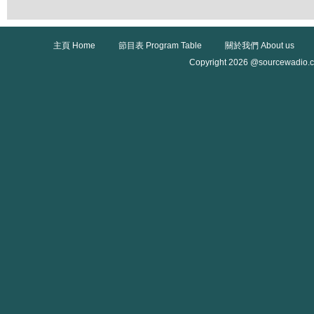
主頁 Home
節目表 Program Table
關於我們 About us
Copyright 2026 @sourcewadio.