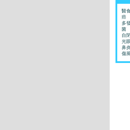
醫
癌
多
菌
自
光
鼻
傷