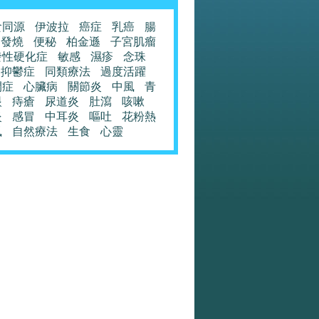
食同源
伊波拉
癌症
乳癌
腸
發燒
便秘
柏金遜
子宮肌瘤
發性硬化症
敏感
濕疹
念珠
抑鬱症
同類療法
過度活躍
閉症
心臟病
關節炎
中風
青
眼
痔瘡
尿道炎
肚瀉
咳嗽
炎
感冒
中耳炎
嘔吐
花粉熱
風
自然療法
生食
心靈