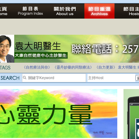
自家教育合法化-推動多元化教育，全民學卷制
《自然療法與你》
《靈丹妙藥的同類療法》
《自力更新》
袁大明醫生