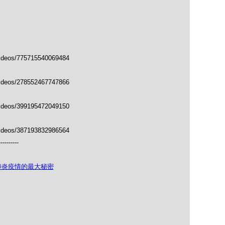
videos/775715540069484
videos/278552467747866
videos/399195472049150
videos/387193832986564
----------
個肺炎疫情的最大秘密