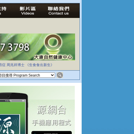
癌症
周兆祥博士
《生食食出新生》