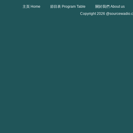
主頁 Home
節目表 Program Table
關於我們 About us
Copyright 2026 @sourcewadio.