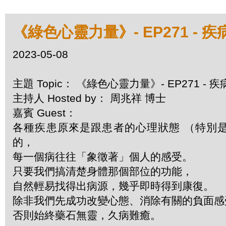
《綠色心靈力量》- EP271 -
2023-05-08
主題 Topic： 《綠色心靈力量》- EP271 -
主持人 Hosted by： 周兆祥 博士
嘉賓 Guest：
各種疾患原來是跟患者的心理狀態 （特別
的，
每一個病往往「象徵著」個人的感受。
只要我們搞清楚身體那個部位的功能，
自然輕易找得出病源，幾乎即時得到康復。
除非我們先成功改變心態、消除有關的負面
否則始終藥石無靈，久病難癒。