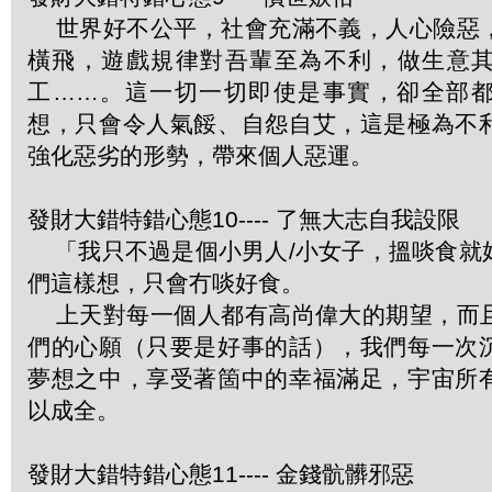
世界好不公平，社會充滿不義，人心險惡
橫飛，遊戲規律對吾輩至為不利，做生意
工……。這一切一切即使是事實，卻全部
想，只會令人氣餒、自怨自艾，這是極為不
強化惡劣的形勢，帶來個人惡運。
發財大錯特錯心態10---- 了無大志自我設限
「我只不過是個小男人/小女子，搵啖食就
們這樣想，只會冇啖好食。
上天對每一個人都有高尚偉大的期望，而
們的心願（只要是好事的話），我們每一次
夢想之中，享受著箇中的幸福滿足，宇宙所
以成全。
發財大錯特錯心態11---- 金錢骯髒邪惡