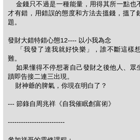
金錢只不過是一種能量，用得其所一點也
才有錯，用錯誤的態度和方法去搵錢，搵了
題。
發財大錯特錯心態12---- 以小我為念
「我發了達我就好快樂」，誰不斷這樣想
難。
如果懂得不停想著自己發財之後他人、眾
蹟即告接二連三出現。
財神爺的脾氣，你現在明白了？
--- 節錄自周兆祥《自我催眠創富術》
--------------------------
參加祥哥的靈修課程：