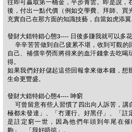
往即可贏取第一桶金，平步青雲。即是說，
後，付出一點代價（例如交學費、拜師、買
充實自己在那方面的知識技藝，自當如虎添翼
發財大錯特錯心態3---- 日後多賺我就可以多
辛辛苦苦做到自己疲累不堪，收到可觀的
自己、補償辛勞而將得來的血汗錢拿去吃喝
得。
如果我們好好儲起這些回報拿來做本錢，想
生命更豐盛。
發財大錯特錯心態4---- 呻窮
可曾留意有些人習慣了四出向人訴苦，講
極都未發達」、「冇運行、好黑仔」、「註
是註定窮一世，因為他們年頭到年尾在催
夠」、「我好唔掂」。