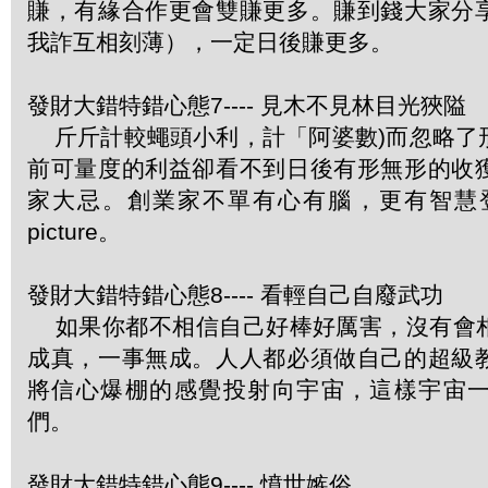
賺，有緣合作更會雙賺更多。賺到錢大家分
我詐互相刻薄），一定日後賺更多。
發財大錯特錯心態7---- 見木不見林目光狹隘
斤斤計較蠅頭小利，計「阿婆數)而忽略了
前可量度的利益卻看不到日後有形無形的收
家大忌。創業家不單有心有腦，更有智慧登
picture。
發財大錯特錯心態8---- 看輕自己自廢武功
如果你都不相信自己好棒好厲害，沒有會
成真，一事無成。人人都必須做自己的超級
將信心爆棚的感覺投射向宇宙，這樣宇宙
們。
發財大錯特錯心態9---- 憤世嫉俗