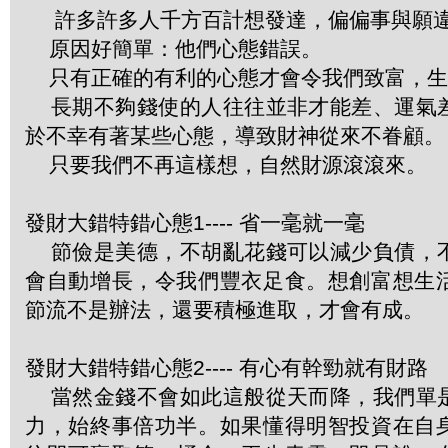
許多許多人千方百計想發達，偏偏事與願
原因好簡單：他們心態錯誤。
只有正確的有利的心態才會令我們致富，生
長期不夠錢使的人往往並非才能差、運氣
於不幸有著某些心態，導致財神從來不眷顧。
只要我們不再這樣想，自然財源滾滾來。
發財大錯特錯心態1---- 省一毫就一毫
節儉是美德，不胡亂花錢可以減少負債，
會自動增長，令我們豐衣足食。想創富想生
節流不是辦法，還要積極進取，才會有成。
發財大錯特錯心態2---- 有心有幹勁就有財路
當然金錢不會如此這般從天而降，我們單
力，始終事倍功半。如果懂得明智投資在自