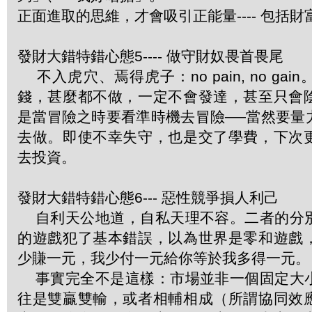
正面進取的思維，才會吸引正能量---- 包括財
發財大錯特錯心態5---- 做守財奴畏首畏尾
不入虎穴、焉得虎子：no pain, no ga
錢，甚麼都不做，一定不會發達，甚至只會
是當冒險之時要看準時機去冒險──當然要量
去做。即使不幸失守，也是交了學費，下次
去投資。
發財大錯特錯心態6--- 惡性競爭損人利己
自利天公地道，自私天理不容。二者的分
的遊戲犯了基本錯誤，以為世界是零和遊戲
少賺一元，我少付一元給你等於我多得一元。
事實完全不是這樣：市場並非一個固定大
往是雙贏雙輸，或者相輔相成（所謂協同效