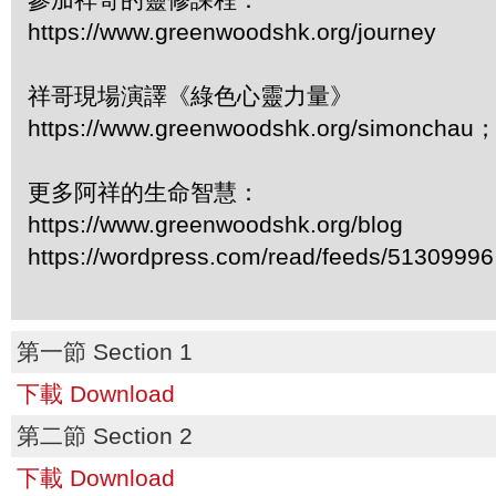
https://www.greenwoodshk.org/journey
祥哥現場演譯《綠色心靈力量》
https://www.greenwoodshk.org/simonc
更多阿祥的生命智慧：
https://www.greenwoodshk.org/blog
https://wordpress.com/read/feeds/51309996
第一節 Section 1
下載 Download
第二節 Section 2
下載 Download