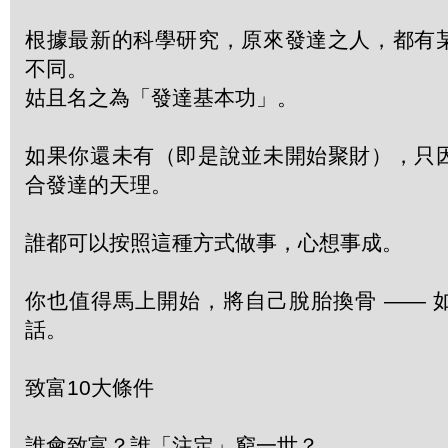
根據最新的科學研究，原來發達之人，都有
不同。
姑且名之為「發達基本功」。
如果你還未有（即是說並未開始聚財），只
合發達的天理。
誰都可以按照這種方式做事，心想事成。
你也值得馬上開始，將自己脫胎換骨 —— 
話。
致富10大條件
誰會致富？誰「注定」窮一世？