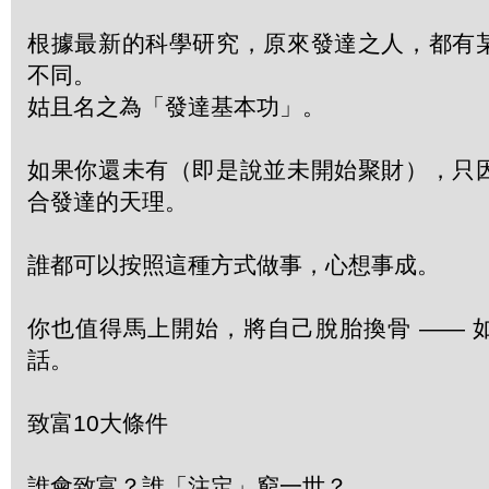
根據最新的科學研究，原來發達之人，都有
不同。
姑且名之為「發達基本功」。
如果你還未有（即是說並未開始聚財），只
合發達的天理。
誰都可以按照這種方式做事，心想事成。
你也值得馬上開始，將自己脫胎換骨 —— 
話。
致富10大條件
誰會致富？誰「注定」窮一世？