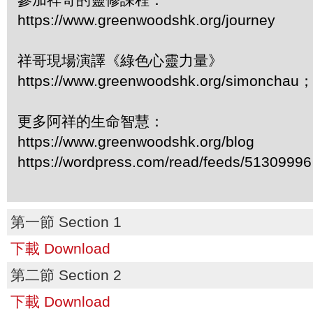
https://www.greenwoodshk.org/journey
祥哥現場演譯《綠色心靈力量》
https://www.greenwoodshk.org/simonc
更多阿祥的生命智慧：
https://www.greenwoodshk.org/blog
https://wordpress.com/read/feeds/51309996
第一節 Section 1
下載 Download
第二節 Section 2
下載 Download