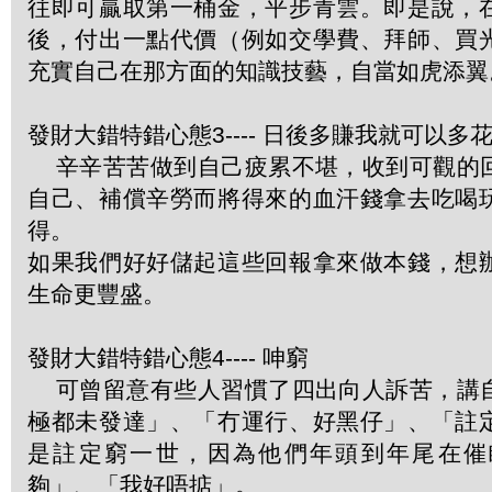
往即可贏取第一桶金，平步青雲。即是說，
後，付出一點代價（例如交學費、拜師、買
充實自己在那方面的知識技藝，自當如虎添翼
發財大錯特錯心態3---- 日後多賺我就可以多
辛辛苦苦做到自己疲累不堪，收到可觀的
自己、補償辛勞而將得來的血汗錢拿去吃喝
得。
如果我們好好儲起這些回報拿來做本錢，想
生命更豐盛。
發財大錯特錯心態4---- 呻窮
可曾留意有些人習慣了四出向人訴苦，講
極都未發達」、「冇運行、好黑仔」、「註
是註定窮一世，因為他們年頭到年尾在催
夠」、「我好唔掂」。