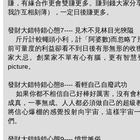
賺，有緣合作更會雙賺更多。賺到錢大家分
我詐互相刻薄），一定日後賺更多。
發財大錯特錯心態7---- 見木不見林目光狹隘
斤斤計較蠅頭小利，計「阿婆數)而忽略了
前可量度的利益卻看不到日後有形無形的收
家大忌。創業家不單有心有腦，更有智慧登
picture。
發財大錯特錯心態8---- 看輕自己自廢武功
如果你都不相信自己好棒好厲害，沒有會
成真，一事無成。人人都必須做自己的超級
將信心爆棚的感覺投射向宇宙，這樣宇宙
們。
發財大錯特錯心態9---- 憤世嫉俗