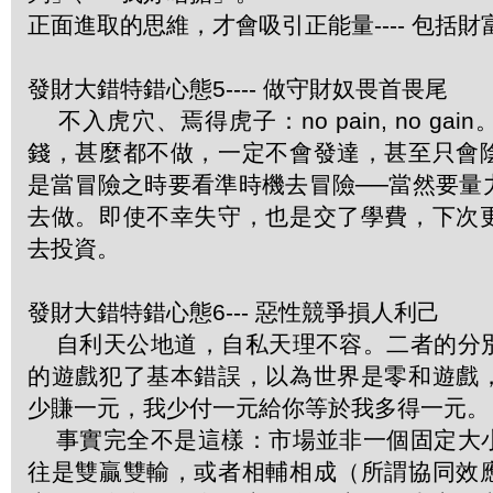
正面進取的思維，才會吸引正能量---- 包括財
發財大錯特錯心態5---- 做守財奴畏首畏尾
不入虎穴、焉得虎子：no pain, no ga
錢，甚麼都不做，一定不會發達，甚至只會
是當冒險之時要看準時機去冒險──當然要量
去做。即使不幸失守，也是交了學費，下次
去投資。
發財大錯特錯心態6--- 惡性競爭損人利己
自利天公地道，自私天理不容。二者的分
的遊戲犯了基本錯誤，以為世界是零和遊戲
少賺一元，我少付一元給你等於我多得一元。
事實完全不是這樣：市場並非一個固定大
往是雙贏雙輸，或者相輔相成（所謂協同效