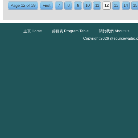
Page 12 of 39
First
7
8
9
10
11
12
13
14
15
主頁 Home
節目表 Program Table
關於我們 About us
Copyright 2026 @sourcewadio.