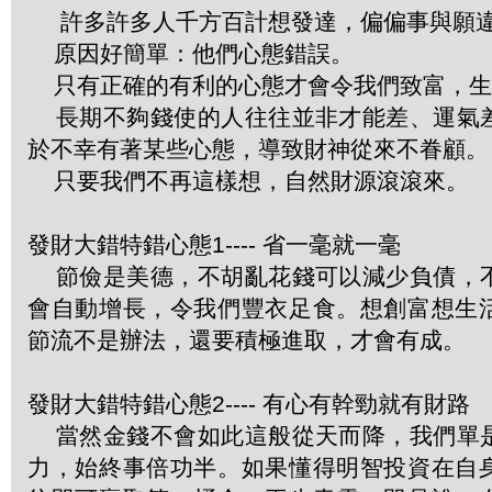
許多許多人千方百計想發達，偏偏事與願
原因好簡單：他們心態錯誤。
只有正確的有利的心態才會令我們致富，生
長期不夠錢使的人往往並非才能差、運氣
於不幸有著某些心態，導致財神從來不眷顧。
只要我們不再這樣想，自然財源滾滾來。
發財大錯特錯心態1---- 省一毫就一毫
節儉是美德，不胡亂花錢可以減少負債，
會自動增長，令我們豐衣足食。想創富想生
節流不是辦法，還要積極進取，才會有成。
發財大錯特錯心態2---- 有心有幹勁就有財路
當然金錢不會如此這般從天而降，我們單
力，始終事倍功半。如果懂得明智投資在自