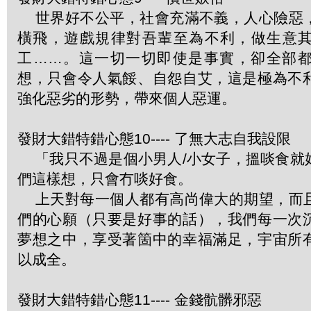
世界好不公平，社會充滿不義，人心險惡
橫飛，遊戲規律對吾輩至為不利，做生意
工……。這一切一切即使是事實，卻全部
想，只會令人氣餒、自怨自艾，這是極為不
強化惡劣的形勢，帶來個人惡運。
發財大錯特錯心態10---- 了無大志自我設限
「我只不過是個小男人/小女子，搵啖食就
們這樣想，只會冇啖好食。
上天對每一個人都有高尚偉大的期望，而
們的心願（只要是好事的話），我們每一次
夢想之中，享受著箇中的幸福滿足，宇宙所
以成全。
發財大錯特錯心態11---- 金錢骯髒邪惡