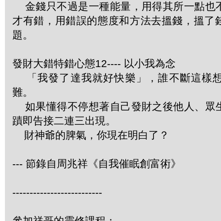
金錢只不過是一種能量，用得其所一點也
才有錯，用錯誤的態度和方法去搵錢，搵了
題。
發財大錯特錯心態12---- 以小我為念
「我發了達我就好快樂」，誰不斷這樣想
難。
如果懂得不停想著自己發財之後他人、眾
蹟即告接二連三出現。
財神爺的脾氣，你現在明白了？
--- 節錄自周兆祥《自我催眠創富術》
--------------------------
參加祥哥的靈修課程：