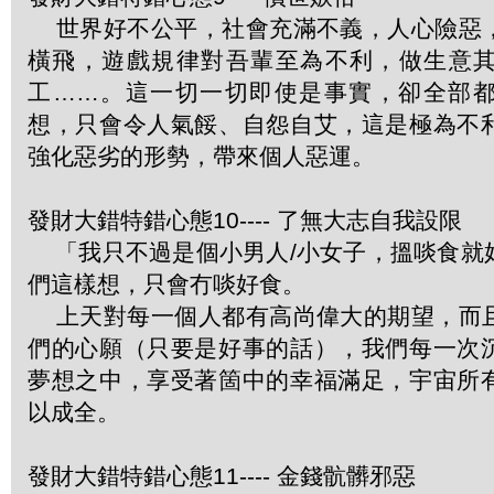
世界好不公平，社會充滿不義，人心險惡
橫飛，遊戲規律對吾輩至為不利，做生意
工……。這一切一切即使是事實，卻全部
想，只會令人氣餒、自怨自艾，這是極為不
強化惡劣的形勢，帶來個人惡運。
發財大錯特錯心態10---- 了無大志自我設限
「我只不過是個小男人/小女子，搵啖食就
們這樣想，只會冇啖好食。
上天對每一個人都有高尚偉大的期望，而
們的心願（只要是好事的話），我們每一次
夢想之中，享受著箇中的幸福滿足，宇宙所
以成全。
發財大錯特錯心態11---- 金錢骯髒邪惡