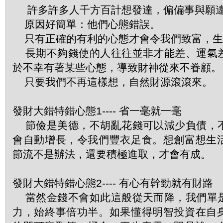
許多許多人千方百計想發達，偏偏事與願
原因好簡單：他們心態錯誤。
只有正確的有利的心態才會令我們致富，生
長期不夠錢使的人往往並非才能差、運氣
於不幸有著某些心態，導致財神從來不眷顧。
只要我們不再這樣想，自然財源滾滾來。
發財大錯特錯心態1---- 省一毫就一毫
節儉是美德，不胡亂花錢可以減少負債，
會自動增長，令我們豐衣足食。想創富想生
節流不是辦法，還要積極進取，才會有成。
發財大錯特錯心態2---- 有心有幹勁就有財路
當然金錢不會如此這般從天而降，我們單
力，始終事倍功半。如果懂得明智投資在自