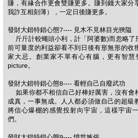
賺，有緣合作更會雙賺更多。賺到錢大家分
我詐互相刻薄），一定日後賺更多。
發財大錯特錯心態7---- 見木不見林目光狹隘
斤斤計較蠅頭小利，計「阿婆數)而忽略了
前可量度的利益卻看不到日後有形無形的收
家大忌。創業家不單有心有腦，更有智慧登
picture。
發財大錯特錯心態8---- 看輕自己自廢武功
如果你都不相信自己好棒好厲害，沒有會
成真，一事無成。人人都必須做自己的超級
將信心爆棚的感覺投射向宇宙，這樣宇宙
們。
發財大錯特錯心態9---- 憤世嫉俗