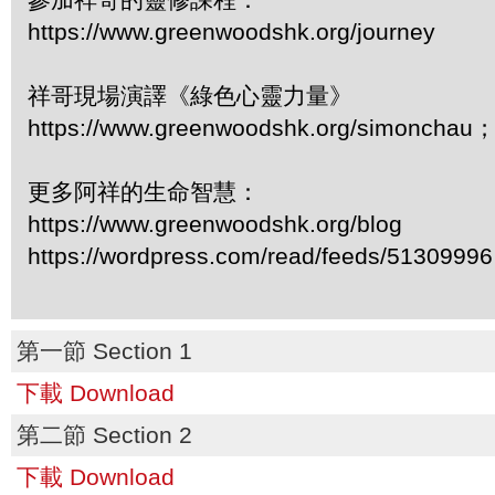
https://www.greenwoodshk.org/journey
祥哥現場演譯《綠色心靈力量》
https://www.greenwoodshk.org/simonc
更多阿祥的生命智慧：
https://www.greenwoodshk.org/blog
https://wordpress.com/read/feeds/51309996
第一節 Section 1
下載 Download
第二節 Section 2
下載 Download