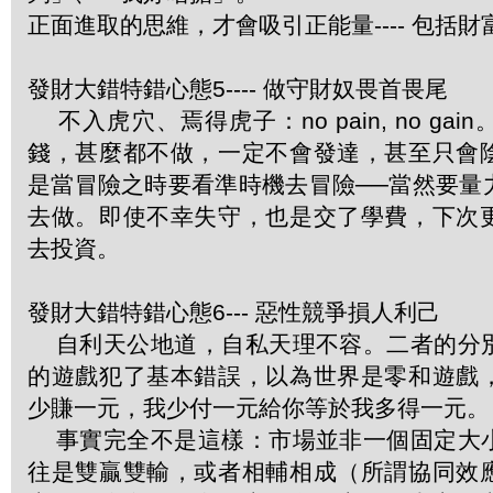
正面進取的思維，才會吸引正能量---- 包括財
發財大錯特錯心態5---- 做守財奴畏首畏尾
不入虎穴、焉得虎子：no pain, no ga
錢，甚麼都不做，一定不會發達，甚至只會
是當冒險之時要看準時機去冒險──當然要量
去做。即使不幸失守，也是交了學費，下次
去投資。
發財大錯特錯心態6--- 惡性競爭損人利己
自利天公地道，自私天理不容。二者的分
的遊戲犯了基本錯誤，以為世界是零和遊戲
少賺一元，我少付一元給你等於我多得一元。
事實完全不是這樣：市場並非一個固定大
往是雙贏雙輸，或者相輔相成（所謂協同效