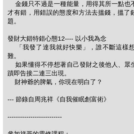
金錢只不過是一種能量，用得其所一點也
才有錯，用錯誤的態度和方法去搵錢，搵了
題。
發財大錯特錯心態12---- 以小我為念
「我發了達我就好快樂」，誰不斷這樣想
難。
如果懂得不停想著自己發財之後他人、眾
蹟即告接二連三出現。
財神爺的脾氣，你現在明白了？
--- 節錄自周兆祥《自我催眠創富術》
--------------------------
參加祥哥的靈修課程：