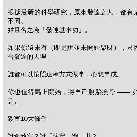
根據最新的科學研究，原來發達之人，都有
不同。
姑且名之為「發達基本功」。
如果你還未有（即是說並未開始聚財），只
合發達的天理。
誰都可以按照這種方式做事，心想事成。
你也值得馬上開始，將自己脫胎換骨 —— 
話。
致富10大條件
誰會致富？誰「注定」窮一世？