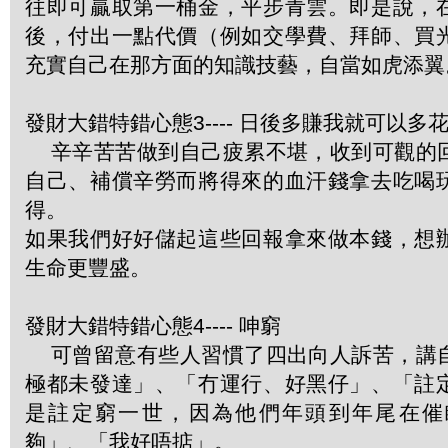
往即可贏取第一桶金，平步青雲。即是說，
後，付出一點代價（例如交學費、拜師、買
充實自己在那方面的知識技藝，自當如虎添翼
發財大錯特錯心態3---- 日後多賺我就可以多
辛辛苦苦做到自己疲累不堪，收到可觀的
自己、補償辛勞而將得來的血汗錢拿去吃喝
得。
如果我們好好儲起這些回報拿來做本錢，想
生命更豐盛。
發財大錯特錯心態4---- 呻窮
可曾留意有些人習慣了四出向人訴苦，講
極都未發達」、「冇運行、好黑仔」、「註
是註定窮一世，因為他們年頭到年尾在催
夠」、「我好唔掂」。