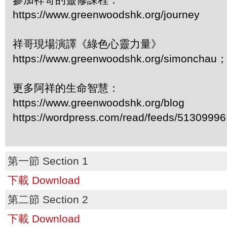
https://www.greenwoodshk.org/journey
祥哥現場演譯《綠色心靈力量》
https://www.greenwoodshk.org/simonc
更多阿祥的生命智慧：
https://www.greenwoodshk.org/blog
https://wordpress.com/read/feeds/51309996
第一節 Section 1
下載 Download
第二節 Section 2
下載 Download