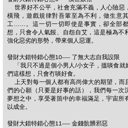
世界好不公平，社會充滿不義，人心險惡
橫飛，遊戲規律對吾輩至為不利，做生意
工……。這一切一切即使是事實，卻全部
想，只會令人氣餒、自怨自艾，這是極為不
強化惡劣的形勢，帶來個人惡運。
發財大錯特錯心態10---- 了無大志自我設限
「我只不過是個小男人/小女子，搵啖食就
們這樣想，只會冇啖好食。
上天對每一個人都有高尚偉大的期望，而
們的心願（只要是好事的話），我們每一次
夢想之中，享受著箇中的幸福滿足，宇宙所
以成全。
發財大錯特錯心態11---- 金錢骯髒邪惡