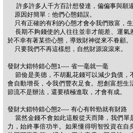
許多許多人千方百計想發達，偏偏事與願
原因好簡單：他們心態錯誤。
只有正確的有利的心態才會令我們致富，生
長期不夠錢使的人往往並非才能差、運氣
於不幸有著某些心態，導致財神從來不眷顧。
只要我們不再這樣想，自然財源滾滾來。
發財大錯特錯心態1---- 省一毫就一毫
節儉是美德，不胡亂花錢可以減少負債，
會自動增長，令我們豐衣足食。想創富想生
節流不是辦法，還要積極進取，才會有成。
發財大錯特錯心態2---- 有心有幹勁就有財路
當然金錢不會如此這般從天而降，我們單
力，始終事倍功半。如果懂得明智投資在自