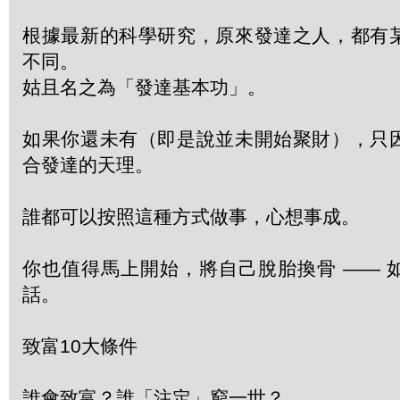
根據最新的科學研究，原來發達之人，都有
不同。
姑且名之為「發達基本功」。
如果你還未有（即是說並未開始聚財），只
合發達的天理。
誰都可以按照這種方式做事，心想事成。
你也值得馬上開始，將自己脫胎換骨 —— 
話。
致富10大條件
誰會致富？誰「注定」窮一世？