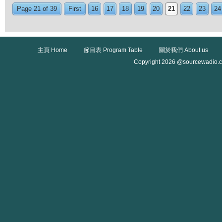
Page 21 of 39
First
16
17
18
19
20
21
22
23
24
主頁 Home
節目表 Program Table
關於我們 About us
Copyright 2026 @sourcewadio.