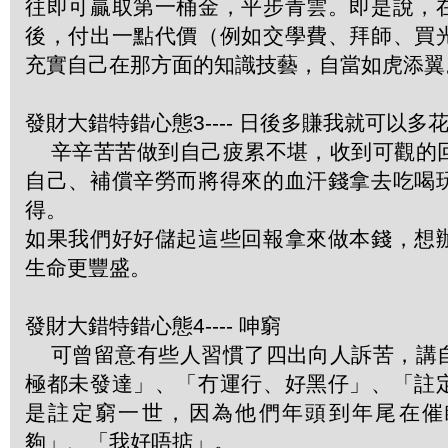
往即可贏取第一桶金，平步青雲。即是說，
後，付出一點代價（例如交學費、拜師、買
充實自己在那方面的知識技藝，自當如虎添翼
發財大錯特錯心態3---- 日後多賺我就可以多
辛辛苦苦做到自己疲累不堪，收到可觀的
自己、補償辛勞而將得來的血汗錢拿去吃喝
得。
如果我們好好儲起這些回報拿來做本錢，想
生命更豐盛。
發財大錯特錯心態4---- 呻窮
可曾留意有些人習慣了四出向人訴苦，講
極都未發達」、「冇運行、好黑仔」、「註
是註定窮一世，因為他們年頭到年尾在催
夠」、「我好唔掂」。