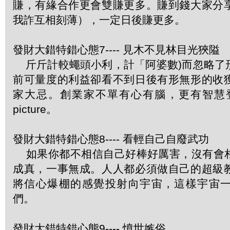
賺，有緣合作更會雙賺更多。賺到錢大家分
我詐互相刻薄），一定日後賺更多。
發財大錯特錯心態7---- 見木不見林目光狹隘
斤斤計較蠅頭小利，計「阿婆數)而忽略了
前可量度的利益卻看不到日後有形無形的收
家大忌。創業家不單有心有腦，更有智慧登
picture。
發財大錯特錯心態8---- 看輕自己自廢武功
如果你都不相信自己好棒好厲害，沒有會
成真，一事無成。人人都必須做自己的超級
將信心爆棚的感覺投射向宇宙，這樣宇宙
們。
發財大錯特錯心態9---- 憤世嫉俗