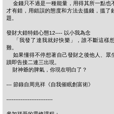
金錢只不過是一種能量，用得其所一點也
才有錯，用錯誤的態度和方法去搵錢，搵了
題。
發財大錯特錯心態12---- 以小我為念
「我發了達我就好快樂」，誰不斷這樣想
難。
如果懂得不停想著自己發財之後他人、眾
蹟即告接二連三出現。
財神爺的脾氣，你現在明白了？
--- 節錄自周兆祥《自我催眠創富術》
--------------------------
參加祥哥的靈修課程：