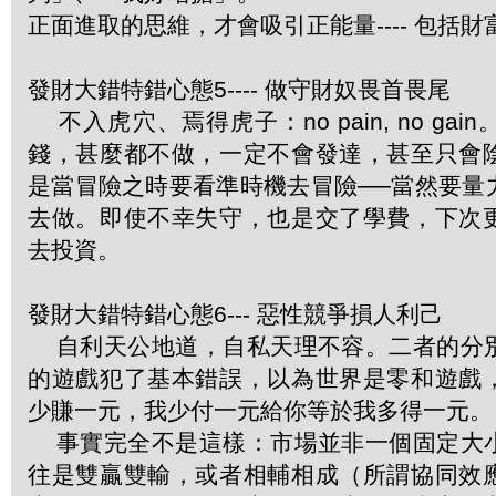
正面進取的思維，才會吸引正能量---- 包括財
發財大錯特錯心態5---- 做守財奴畏首畏尾
不入虎穴、焉得虎子：no pain, no ga
錢，甚麼都不做，一定不會發達，甚至只會
是當冒險之時要看準時機去冒險──當然要量
去做。即使不幸失守，也是交了學費，下次
去投資。
發財大錯特錯心態6--- 惡性競爭損人利己
自利天公地道，自私天理不容。二者的分
的遊戲犯了基本錯誤，以為世界是零和遊戲
少賺一元，我少付一元給你等於我多得一元。
事實完全不是這樣：市場並非一個固定大
往是雙贏雙輸，或者相輔相成（所謂協同效