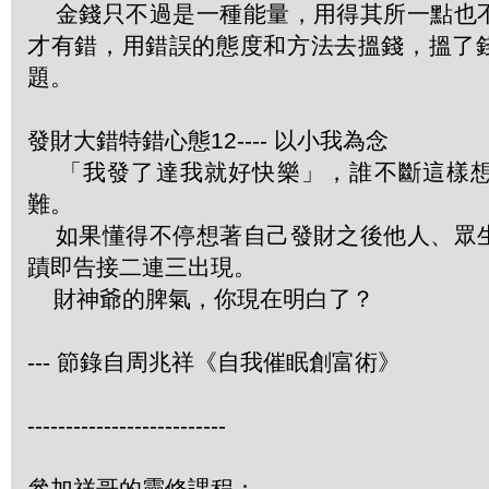
金錢只不過是一種能量，用得其所一點也
才有錯，用錯誤的態度和方法去搵錢，搵了
題。
發財大錯特錯心態12---- 以小我為念
「我發了達我就好快樂」，誰不斷這樣想
難。
如果懂得不停想著自己發財之後他人、眾
蹟即告接二連三出現。
財神爺的脾氣，你現在明白了？
--- 節錄自周兆祥《自我催眠創富術》
--------------------------
參加祥哥的靈修課程：