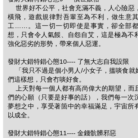
世界好不公平，社會充滿不義，人心險惡
橫飛，遊戲規律對吾輩至為不利，做生意
工……。這一切一切即使是事實，卻全部
想，只會令人氣餒、自怨自艾，這是極為不
強化惡劣的形勢，帶來個人惡運。
發財大錯特錯心態10---- 了無大志自我設限
「我只不過是個小男人/小女子，搵啖食就
們這樣想，只會冇啖好食。
上天對每一個人都有高尚偉大的期望，而
們的心願（只要是好事的話），我們每一次
夢想之中，享受著箇中的幸福滿足，宇宙所
以成全。
發財大錯特錯心態11---- 金錢骯髒邪惡