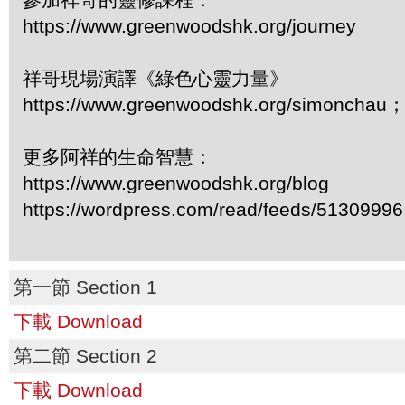
https://www.greenwoodshk.org/journey
祥哥現場演譯《綠色心靈力量》
https://www.greenwoodshk.org/simonc
更多阿祥的生命智慧：
https://www.greenwoodshk.org/blog
https://wordpress.com/read/feeds/51309996
第一節 Section 1
下載 Download
第二節 Section 2
下載 Download