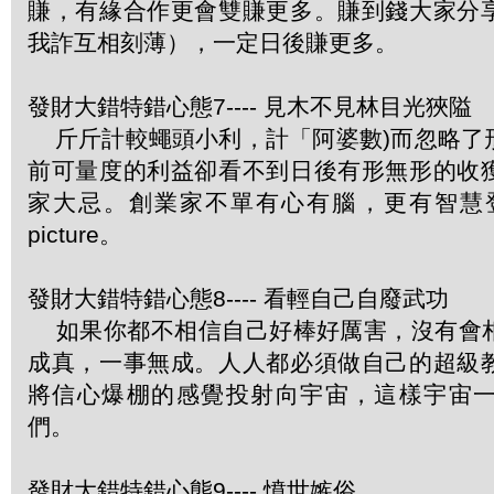
賺，有緣合作更會雙賺更多。賺到錢大家分
我詐互相刻薄），一定日後賺更多。
發財大錯特錯心態7---- 見木不見林目光狹隘
斤斤計較蠅頭小利，計「阿婆數)而忽略了
前可量度的利益卻看不到日後有形無形的收
家大忌。創業家不單有心有腦，更有智慧登
picture。
發財大錯特錯心態8---- 看輕自己自廢武功
如果你都不相信自己好棒好厲害，沒有會
成真，一事無成。人人都必須做自己的超級
將信心爆棚的感覺投射向宇宙，這樣宇宙
們。
發財大錯特錯心態9---- 憤世嫉俗