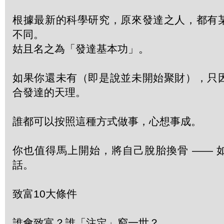
根據最新的科學研究，原來發達之人，都有
不同。
姑且名之為「發達基本功」。
如果你還未有（即是說並未開始聚財），只
合發達的天理。
誰都可以按照這種方式做事，心想事成。
你也值得馬上開始，將自己脫胎換骨 —— 
話。
致富10大條件
誰會致富？誰「注定」窮一世？