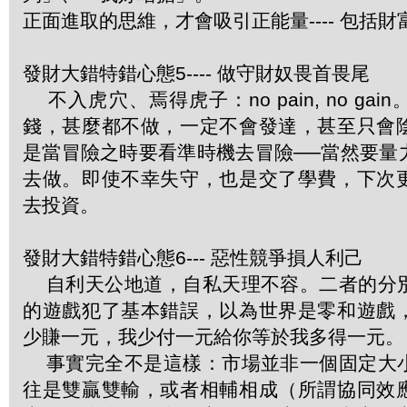
正面進取的思維，才會吸引正能量---- 包括財
發財大錯特錯心態5---- 做守財奴畏首畏尾
不入虎穴、焉得虎子：no pain, no ga
錢，甚麼都不做，一定不會發達，甚至只會
是當冒險之時要看準時機去冒險──當然要量
去做。即使不幸失守，也是交了學費，下次
去投資。
發財大錯特錯心態6--- 惡性競爭損人利己
自利天公地道，自私天理不容。二者的分
的遊戲犯了基本錯誤，以為世界是零和遊戲
少賺一元，我少付一元給你等於我多得一元。
事實完全不是這樣：市場並非一個固定大
往是雙贏雙輸，或者相輔相成（所謂協同效