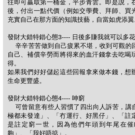
往即可贏取第一桶金，平步青雲。即是說，
後，付出一點代價（例如交學費、拜師、買
充實自己在那方面的知識技藝，自當如虎添翼
發財大錯特錯心態3---- 日後多賺我就可以多
辛辛苦苦做到自己疲累不堪，收到可觀的
自己、補償辛勞而將得來的血汗錢拿去吃喝
得。
如果我們好好儲起這些回報拿來做本錢，想
生命更豐盛。
發財大錯特錯心態4---- 呻窮
可曾留意有些人習慣了四出向人訴苦，講
極都未發達」、「冇運行、好黑仔」、「註
是註定窮一世，因為他們年頭到年尾在催
夠」、「我好唔掂」。