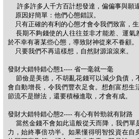
許多許多人千方百計想發達，偏偏事與願
原因好簡單：他們心態錯誤。
只有正確的有利的心態才會令我們致富，生
長期不夠錢使的人往往並非才能差、運氣
於不幸有著某些心態，導致財神從來不眷顧。
只要我們不再這樣想，自然財源滾滾來。
發財大錯特錯心態1---- 省一毫就一毫
節儉是美德，不胡亂花錢可以減少負債，
會自動增長，令我們豐衣足食。想創富想生
節流不是辦法，還要積極進取，才會有成。
發財大錯特錯心態2---- 有心有幹勁就有財路
當然金錢不會如此這般從天而降，我們單
力，始終事倍功半。如果懂得明智投資在自