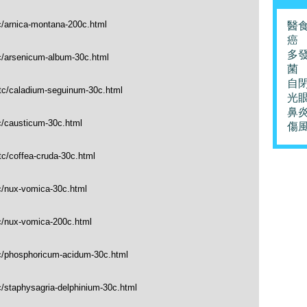
c/arnica-montana-200c.html
醫
癌
多
tc/arsenicum-album-30c.html
菌
自
_tc/caladium-seguinum-30c.html
光
鼻
c/causticum-30c.html
傷
tc/coffea-cruda-30c.html
c/nux-vomica-30c.html
tc/nux-vomica-200c.html
tc/phosphoricum-acidum-30c.html
c/staphysagria-delphinium-30c.html