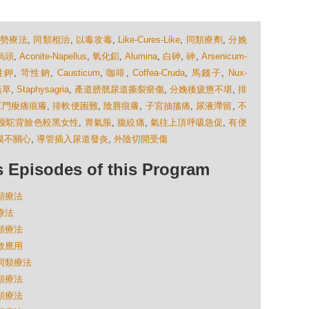
順勢療法
,
同類相治
,
以毒攻毒
,
Like-Cures-Like
,
同類療劑
,
分娩
烏頭
,
Aconite-Napellus
,
氧化鋁
,
Alumina
,
白砷
,
砷
,
Arsenicum-
性鉀
,
苛性鈉
,
Causticum
,
咖啡
,
Coffea-Cruda
,
馬錢子
,
Nux-
燕草
,
Staphysagria
,
產道膀胱尿道撕裂瘀傷
,
分娩後疲憊不堪
,
排
肛門痠痛痕癢
,
排軟便困難
,
陰唇痕癢
,
子宮抽搐痛
,
尿液滯留
,
不
瘦駝背臉色較黑女性
,
胃氣脹
,
腹絞痛
,
氣往上頂呼吸急促
,
有便
漠不關心
,
導管插入尿道發炎
,
外陰切開受傷
isodes of this Program
同類療法
療法
同類療法
急救應用
的同類療法
同類療法
同類療法