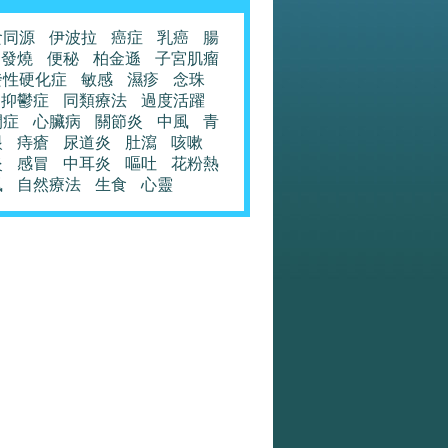
食同源
伊波拉
癌症
乳癌
腸
發燒
便秘
柏金遜
子宮肌瘤
發性硬化症
敏感
濕疹
念珠
抑鬱症
同類療法
過度活躍
閉症
心臟病
關節炎
中風
青
眼
痔瘡
尿道炎
肚瀉
咳嗽
炎
感冒
中耳炎
嘔吐
花粉熱
風
自然療法
生食
心靈