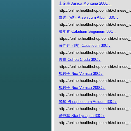
山金車 Arnica Montana 200C：
http://online.healthshop.com.hk/chinese_t
白砷（砷）Arsenicum Album 30C：
http://online.healthshop.com.hk/chinese_
萬年青 Caladium Seguinum 30C：
https://online.healthshop.com.hk/chinese
苛性鉀（鈉）Causticum 30C：
http://online.healthshop.com.hk/chinese_t
咖啡 Coffea Cruda 30C：
https://online.healthshop.com.hk/chinese_
馬錢子 Nux Vomica 30C：
http://online.healthshop.com.hk/chinese_t
馬錢子 Nux Vomica 200C：
http://online.healthshop.com.hk/chinese_
磷酸 Phosphoricum Acidum 30C：
http://online.healthshop.com.hk/chinese_
飛燕草 Staphysagria 30C：
http://online.healthshop.com.hk/chinese_t