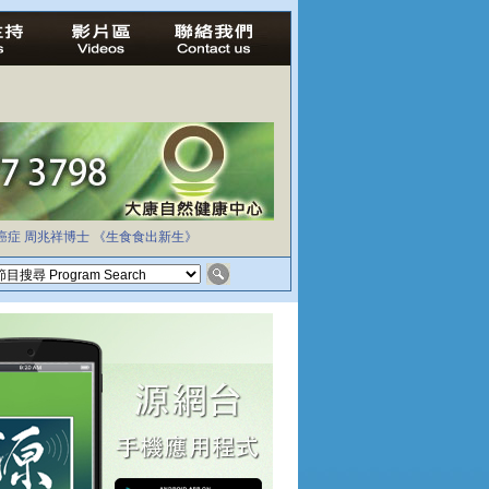
癌症
周兆祥博士
《生食食出新生》