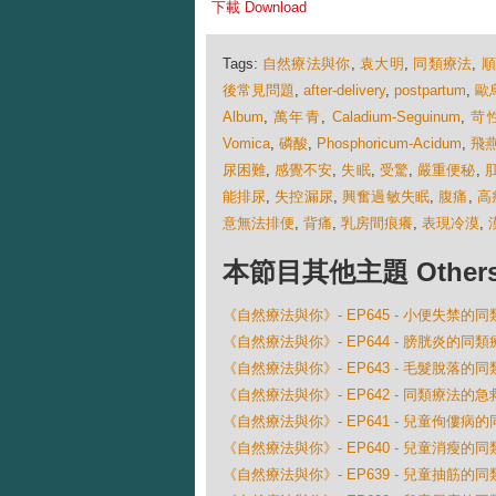
下載 Download
Tags:
自然療法與你
,
袁大明
,
同類療法
,
後常見問題
,
after-delivery
,
postpartum
,
歐
Album
,
萬年青
,
Caladium-Seguinum
,
苛
Vomica
,
磷酸
,
Phosphoricum-Acidum
,
飛
尿困難
,
感覺不安
,
失眠
,
受驚
,
嚴重便秘
,
能排尿
,
失控漏尿
,
興奮過敏失眠
,
腹痛
,
高
意無法排便
,
背痛
,
乳房間痕癢
,
表現冷漠
,
本節目其他主題 Others Ep
《自然療法與你》- EP645 - 小便失禁的
《自然療法與你》- EP644 - 膀胱炎的同類
《自然療法與你》- EP643 - 毛髮脫落的
《自然療法與你》- EP642 - 同類療法的
《自然療法與你》- EP641 - 兒童佝僂病
《自然療法與你》- EP640 - 兒童消瘦的
《自然療法與你》- EP639 - 兒童抽筋的