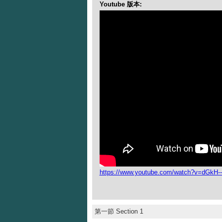
Youtube 版本:
https://www.youtube.com/watch?v=dGkH-
第一節 Section 1