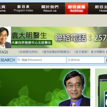
法治社會並不等同公正社會
自家教育合法化-推動多元化教育，全民學卷制
《自然療法與你》
《靈丹妙藥的同類療法》
《自力更新》
袁大明醫生