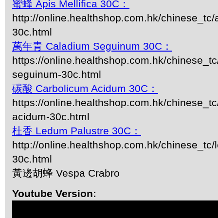
蜜蜂 Apis Mellifica 30C：
http://online.healthshop.com.hk/chinese_tc/a
30c.html
萬年青 Caladium Seguinum 30C：
https://online.healthshop.com.hk/chinese_tc
seguinum-30c.html
碳酸 Carbolicum Acidum 30C：
https://online.healthshop.com.hk/chinese_tc
acidum-30c.html
杜香 Ledum Palustre 30C：
http://online.healthshop.com.hk/chinese_tc/
30c.html
黃邊胡蜂 Vespa Crabro
Youtube Version: