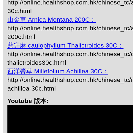
http://online.healthshop.com.hk/chinese_tc
30c.html
山金車 Arnica Montana 200C：
http://online.healthshop.com.hk/chinese_tc
200c.html
藍升麻 caulophyllum Thalictroides 30C：
http://online.healthshop.com.hk/chinese_tc/
thalictroides30c.html
西洋蓍草 Millefolium Achillea 30C：
http://online.healthshop.com.hk/chinese_tc/m
achillea-30c.html
Youtube 版本: