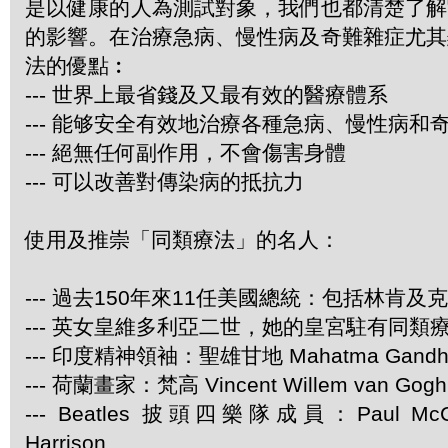
是以健康的人為測試對象，我們也都清楚了解
的影響。在治療急病、慢性病及奇難雜症尤其
法的優點︰
--- 世界上最省錢及又最有效的醫療體系
--- 能够安全有效地治療各種急病、慢性病和
--- 絕無任何副作用，不會傷害身體
--- 可以改善對傳染病的抵抗力
使用及推崇「同類療法」的名人：
--- 過去150年來11任美國總統：包括林肯及
--- 英女皇維多利亞二世，她的皇宮駐有同類
--- 印度精神領袖：聖雄甘地 Mahatma Gandh
--- 荷蘭畫家：梵高 Vincent Willem van Gogh
--- Beatles 披頭四樂隊成員：Paul McCa
Harrison