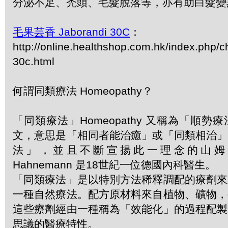
分泌不足、禿頭、毛髮脫落等，亦有助白髮變
毛果芸香 Jaborandi 30C
：
http://online.healthshop.com.hk/index.php/c
30c.html
何謂同類療法 Homeopathy？
「同類療法」Homeopathy 又稱為「順
文，意思是「相同者能治癒」或「同類相治」
法」，並且不斷宣揚此一理念的山姆．哈
Hahnemann 是18世紀一位德國內科醫生。
「同類療法」是以特別方法稀釋調配的療劑來
一種自然療法。配方原材料來自植物、礦物，
這些療劑經由一種稱為「效能化」的過程配製
思議的醫療特性。