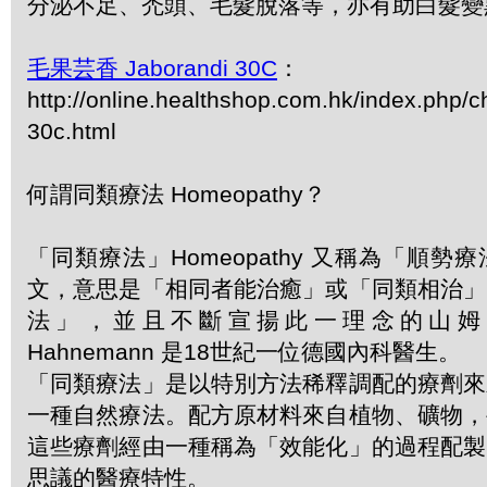
分泌不足、禿頭、毛髮脫落等，亦有助白髮變
毛果芸香 Jaborandi 30C
：
http://online.healthshop.com.hk/index.php/c
30c.html
何謂同類療法 Homeopathy？
「同類療法」Homeopathy 又稱為「順
文，意思是「相同者能治癒」或「同類相治」
法」，並且不斷宣揚此一理念的山姆．哈
Hahnemann 是18世紀一位德國內科醫生。
「同類療法」是以特別方法稀釋調配的療劑來
一種自然療法。配方原材料來自植物、礦物，
這些療劑經由一種稱為「效能化」的過程配製
思議的醫療特性。