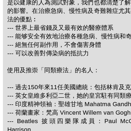
是以健康的人為測試對象，我們也都清楚了解
的影響。在治療急病、慢性病及奇難雜症尤其
法的優點︰
--- 世界上最省錢及又最有效的醫療體系
--- 能够安全有效地治療各種急病、慢性病和
--- 絕無任何副作用，不會傷害身體
--- 可以改善對傳染病的抵抗力
使用及推崇「同類療法」的名人：
--- 過去150年來11任美國總統：包括林肯及
--- 英女皇維多利亞二世，她的皇宮駐有同類
--- 印度精神領袖：聖雄甘地 Mahatma Gandh
--- 荷蘭畫家：梵高 Vincent Willem van Gogh
--- Beatles 披頭四樂隊成員：Paul McCa
Harrison