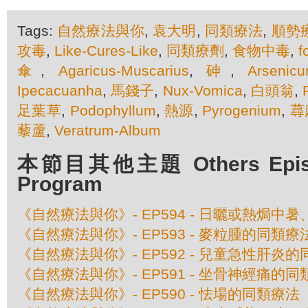
Tags:
自然療法與你
,
袁大明
,
同類療法
,
順勢
攻毒
,
Like-Cures-Like
,
同類療劑
,
食物中毒
,
f
傘
,
Agaricus-Muscarius
,
砷
,
Arsenic
Ipecacuanha
,
馬錢子
,
Nux-Vomica
,
白頭翁
,
足葉草
,
Podophyllum
,
熱源
,
Pyrogenium
,
蕁
藜蘆
,
Veratrum-Album
本節目其他主題 Others Episod
Program
《自然療法與你》- EP594 - 日曬或熱焗
《自然療法與你》- EP593 - 麥粒腫的同類療
《自然療法與你》- EP592 - 兒童急性肝炎
《自然療法與你》- EP591 - 坐骨神經痛的
《自然療法與你》- EP590 - 怯場的同類療法