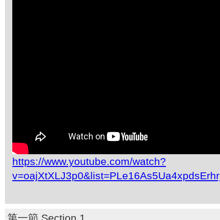
https://www.youtube.com/watch?
v=oajXtXLJ3p0&list=PLe16As5Ua4xpdsErh
第一節 Section 1