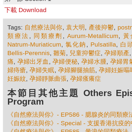
下載 Download
Tags:
自然療法與你
,
袁大明
,
產後抑鬱
,
post
類療法
,
同類療劑
,
Aurum-Metallicum
,
黃
Natrum-Muriaticum
,
氯化鈉
,
Pulsatilla
,
白
Bellis-Perennis
,
雛菊
,
兒童抑鬱症
,
孕婦順產
痛
,
孕婦出牙血
,
孕婦便秘
,
孕婦水腫
,
孕婦胃
婦痔瘡
,
孕婦失眠
,
孕婦腳腿抽筋
,
孕婦妊娠嘔
妊娠紋
,
孕婦靜脈曲張
,
孕婦瘙癢症
本節目其他主題 Others Episod
Program
《自然療法與你》- EP586 - 腮腺炎的同類療
《自然療法與你》- Special - 支援香港抗
《自然療法與你》- EP585 - 暈浪的同類療法