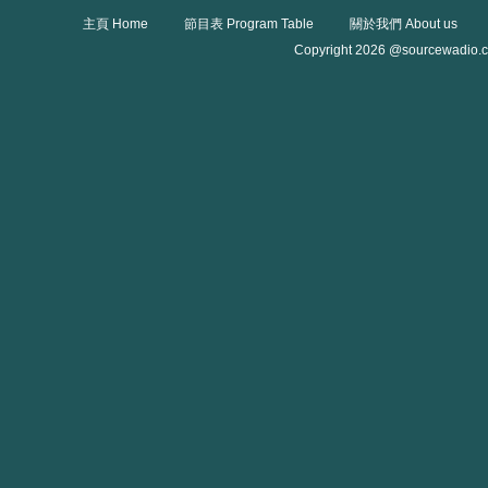
主頁 Home
節目表 Program Table
關於我們 About us
Copyright 2026 @sourcewadio.