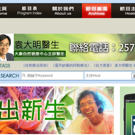
法治社會並不等同公正社會
自家教育合法化-推動多元化教育，全民學卷制
《自然療法與你》
《靈丹妙藥的同類療法》
《自力更新》
袁大明醫生