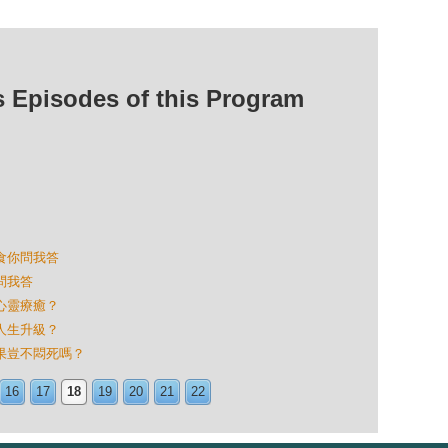
isodes of this Program
樣食你問我答
你問我答
身心靈療癒？
令人生升級？
蔬果豈不悶死嗎？
16
17
18
19
20
21
22