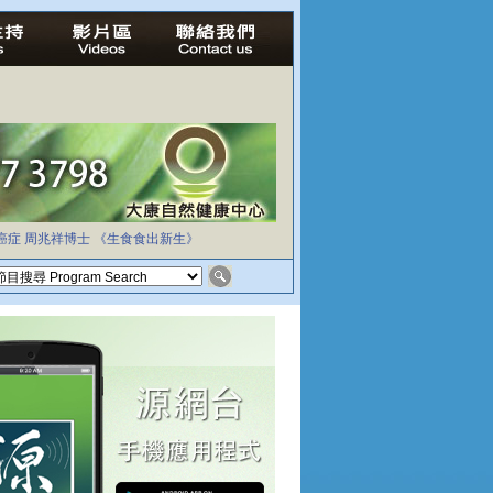
癌症
周兆祥博士
《生食食出新生》