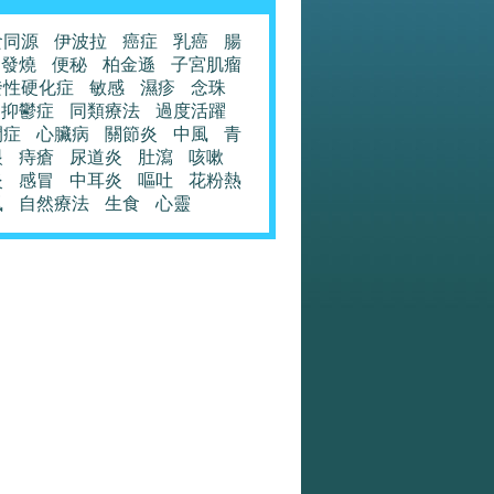
食同源
伊波拉
癌症
乳癌
腸
發燒
便秘
柏金遜
子宮肌瘤
發性硬化症
敏感
濕疹
念珠
抑鬱症
同類療法
過度活躍
閉症
心臟病
關節炎
中風
青
眼
痔瘡
尿道炎
肚瀉
咳嗽
炎
感冒
中耳炎
嘔吐
花粉熱
風
自然療法
生食
心靈