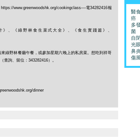
ww.greenwoodshk.org/cookingclass----電34282416報
醫
癌
多
果菜汁》、《綠野林食生菜式大全》、《食生實踐篇》、
菌
自
光
鼻
，請來綠野林餐廳午餐，或參加星期六晚上的私房菜。想吃到祥哥
傷
詢、留位：343282416）。
nwoodshk.org/dinner