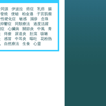
食同源
伊波拉
癌症
乳癌
腸
發燒
便秘
柏金遜
子宮肌瘤
發性硬化症
敏感
濕疹
念珠
抑鬱症
同類療法
過度活躍
閉症
心臟病
關節炎
中風
青
眼
痔瘡
尿道炎
肚瀉
咳嗽
炎
感冒
中耳炎
嘔吐
花粉熱
風
自然療法
生食
心靈