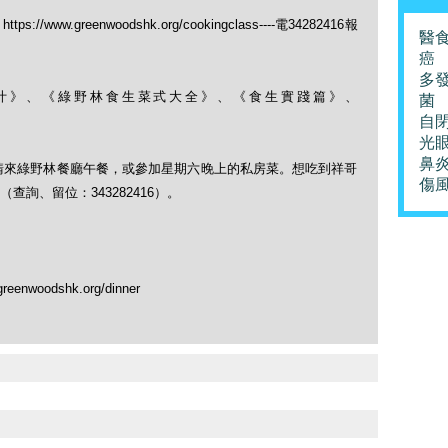
ww.greenwoodshk.org/cookingclass----電34282416報
醫
癌
多
果菜汁》、《綠野林食生菜式大全》、《食生實踐篇》、
菌
自
光
鼻
，請來綠野林餐廳午餐，或參加星期六晚上的私房菜。想吃到祥哥
傷
詢、留位：343282416）。
nwoodshk.org/dinner