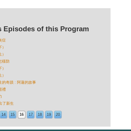
isodes of this Program
炎症
下）
上）
物怎樣防
下）
上）
生的奇蹟 : 阿蓮的故事
巡禮
力
食出了新生
14
15
16
17
18
19
20