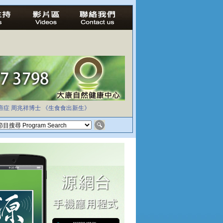
癌症
周兆祥博士
《生食食出新生》