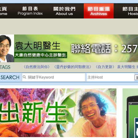
法治社會並不等同公正社會
自家教育合法化-推動多元化教育，全民學卷制
《自然療法與你》
《靈丹妙藥的同類療法》
《自力更新》
袁大明醫生