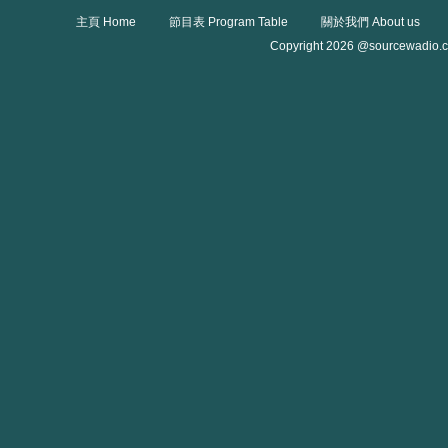
主頁 Home
節目表 Program Table
關於我們 About us
Copyright 2026 @sourcewadio.