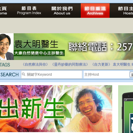
法治社會並不等同公正社會
自家教育合法化-推動多元化教育，全民學卷制
《自然療法與你》
《靈丹妙藥的同類療法》
《自力更新》
袁大明醫生