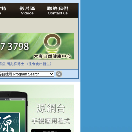
癌症
周兆祥博士
《生食食出新生》