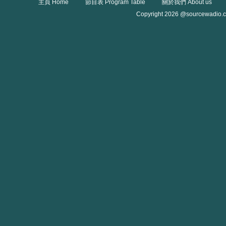
主頁 Home
節目表 Program Table
關於我們 About us
Copyright 2026 @sourcewadio.