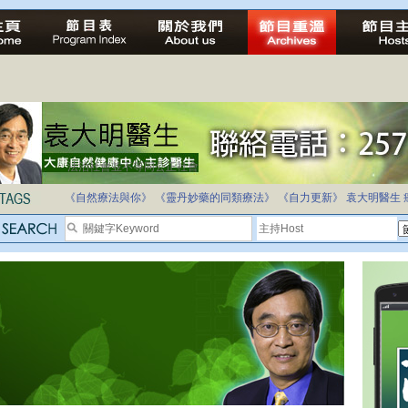
法治社會並不等同公正社會
自家教育合法化-推動多元化教育，全民學卷制
《自然療法與你》
《靈丹妙藥的同類療法》
《自力更新》
袁大明醫生