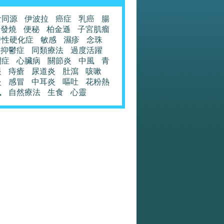
食同源
伊波拉
癌症
乳癌
腸
發燒
便秘
柏金遜
子宮肌瘤
發性硬化症
敏感
濕疹
念珠
抑鬱症
同類療法
過度活躍
閉症
心臟病
關節炎
中風
青
眼
痔瘡
尿道炎
肚瀉
咳嗽
炎
感冒
中耳炎
嘔吐
花粉熱
風
自然療法
生食
心靈