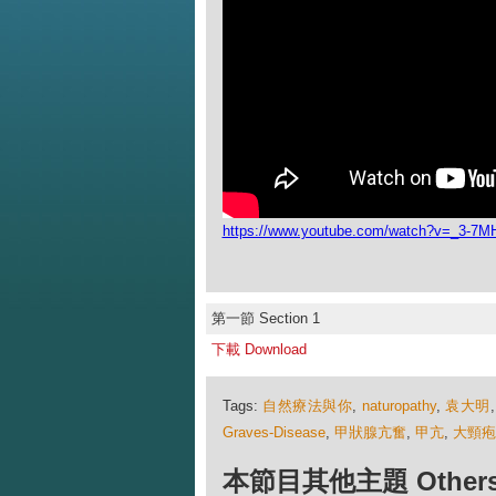
https://www.youtube.com/watch?v=_3-
第一節 Section 1
下載 Download
Tags:
自然療法與你
,
naturopathy
,
袁大明
Graves-Disease
,
甲狀腺亢奮
,
甲亢
,
大頸疱
本節目其他主題 Others Ep