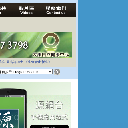
癌症
周兆祥博士
《生食食出新生》