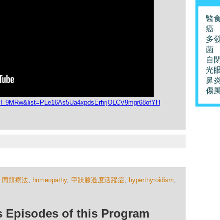
醫
癌
多
菌
自
光
鼻
傷
7MH_9MRw&list=PLe16As5Ua4xpdsErhrjOLCV9mgr68ofYH
,
同類療法
,
homeopathy
,
甲狀腺過度活躍症
,
hyperthyroidism
,
isodes of this Program