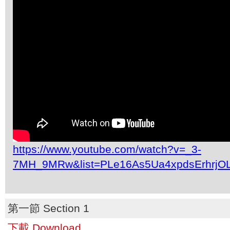
https://www.youtube.com/watch?v=_3-
7MH_9MRw&list=PLe16As5Ua4xpdsErhrjO
第一節 Section 1
下載 Download