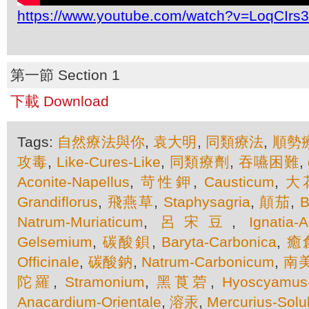
https://www.youtube.com/watch?v=LoqCIrs
第一節 Section 1
下載 Download
Tags:
自然療法與你
,
袁大明
,
同類療法
,
順勢
攻毒
,
Like-Cures-Like
,
同類療劑
,
吞嚥困難
,
Aconite-Napellus
,
苛性鉀
,
Causticum
,
大
Grandiflorus
,
飛燕草
,
Staphysagria
,
顛茄
,
B
Natrum-Muriaticum
,
呂宋豆
,
Ignatia-
Gelsemium
,
碳酸鋇
,
Baryta-Carbonica
,
癒
Officinale
,
碳酸鈉
,
Natrum-Carbonicum
,
南
陀羅
,
Stramonium
,
黑莨菪
,
Hyoscyamus-
Anacardium-Orientale
,
溶汞
,
Mercurius-Solub