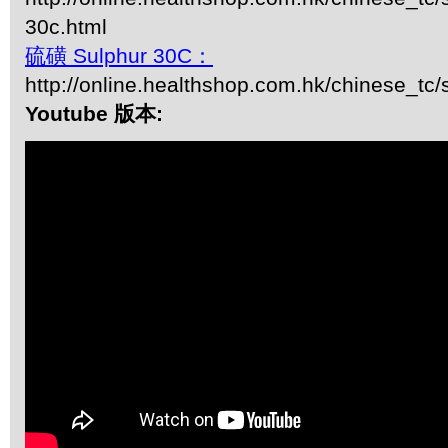
30c.html
硫磺 Sulphur 30C：
http://online.healthshop.com.hk/chinese_tc/
Youtube 版本: