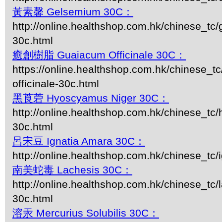
黃素馨 Gelsemium 30C：
http://online.healthshop.com.hk/chinese_tc
30c.html
癒創樹脂 Guaiacum Officinale 30C：
https://online.healthshop.com.hk/chinese_t
officinale-30c.html
黑莨菪 Hyoscyamus Niger 30C：
http://online.healthshop.com.hk/chinese_tc
30c.html
呂宋豆 Ignatia Amara 30C：
http://online.healthshop.com.hk/chinese_tc/i
南美蛇毒 Lachesis 30C：
http://online.healthshop.com.hk/chinese_tc/
30c.html
溶汞 Mercurius Solubilis 30C：