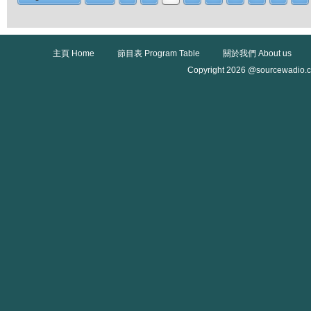
主頁 Home
節目表 Program Table
關於我們 About us
Copyright 2026 @sourcewadio.