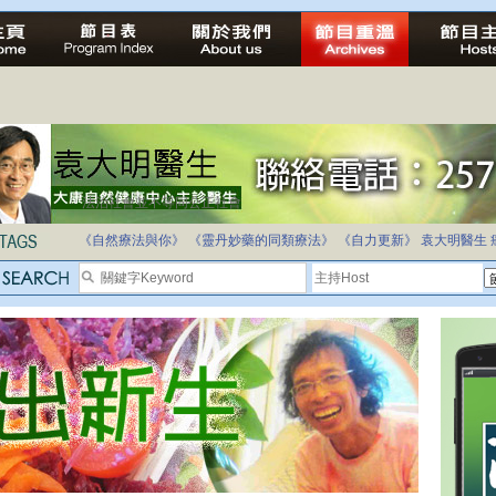
法治社會並不等同公正社會
自家教育合法化-推動多元化教育，全民學卷制
《自然療法與你》
《靈丹妙藥的同類療法》
《自力更新》
袁大明醫生