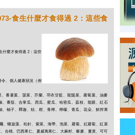
073-食生什麼才食得過 2：這些食
-食生什麼才食得過 2：這些
時令、個人健康狀況（例
、芽菜、番薯葉、菠菜、芥蘭、羽衣甘藍、龍鬚菜、蘿蔔葉、油麥
椒、番茄、合掌瓜、西瓜、蜜瓜、哈密瓜、荔枝、龍眼、紅石
柚、柚子、釋迦、桔、柑、青檸、檸檬、青瓜、花朵、鮮搾果
克非爾、螺旋藻、松針、紫菜、海帶、泡菜、蘿蔔、紅蘿蔔、紅菜
仁、合桃、巴西果仁、夏威夷果仁、大麻籽、藜麥、薑黃、可可