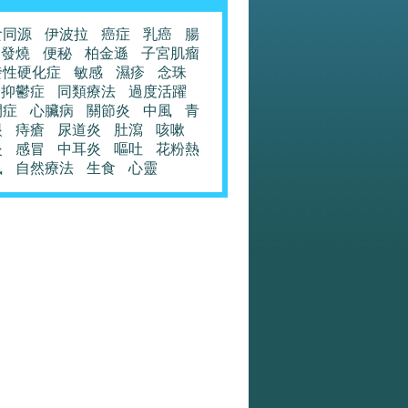
食同源
伊波拉
癌症
乳癌
腸
發燒
便秘
柏金遜
子宮肌瘤
發性硬化症
敏感
濕疹
念珠
抑鬱症
同類療法
過度活躍
閉症
心臟病
關節炎
中風
青
眼
痔瘡
尿道炎
肚瀉
咳嗽
炎
感冒
中耳炎
嘔吐
花粉熱
風
自然療法
生食
心靈