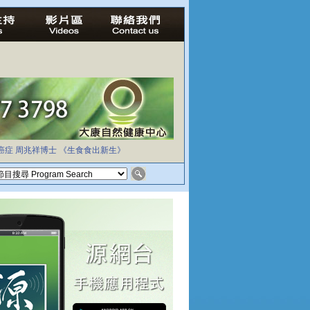
癌症
周兆祥博士
《生食食出新生》