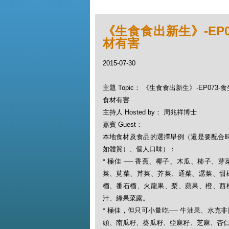
《生食食出新生》-EP
材有害
2015-07-30
主題 Topic： 《生食食出新生》-EP073
食材有害
主持人 Hosted by： 周兆祥博士
嘉賓 Guest：
本地食材及食品的選擇舉例（還是要配合
如體質）、個人口味）：
* 極佳 ── 香蕉、椰子、木瓜、柿子
菜、莧菜、芹菜、芥菜、通菜、潺菜、甜
榴、番石榴、火龍果、梨、蘋果、橙、西
汁、綠果菜露。
* 極佳，但只可小量吃── 牛油果、水
頭、南瓜籽、葵瓜籽、亞麻籽、芝麻、杏