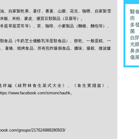
壓食油、自家製乾果、薯仔、番薯、山藥、花生、咖喱、自家製雪
醫
癌
米飯、米粉、麥皮、優質豆類製品（豆腐等）。
多
類（冬菰草菰雲耳等）、茶、咖啡、小麥製品（麵條、麵包等）、
菌
自
、奶類食品（牛奶芝士優酪乳等蛋類食品）、餅乾、一般蛋糕、一
光
果、薯條、燒烤食品、所有煎炸爆焗食品、臘味、爆穀、微波爐
鼻
傷
兆祥編《綠野林食生菜式大全》、《食生實踐篇》、
； https://www.facebook.com/simonchauhk。
.com/groups/217624988280503/