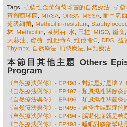
Tags:
抗藥性金黃葡萄球菌的自然療法
,
抗藥
黃葡萄球菌
,
MRSA
,
ORSA
,
MSSA
,
耐甲氧
超級細菌
,
Methicillin-resistant
,
Staphylococ
林
,
Methicillin
,
茶樹油
,
水
,
玉桂
,
MISO
,
斷食
大蒜油
,
蜜糖
,
維他命A
,
維他命C
,
DDS
,
益
Thymex
,
自然療法
,
順勢療法
,
同類療法
本節目其他主題 Others Episod
Program
《自然療法與你》- EP498 - 封鎖是好是壊？
《自然療法與你》- EP497 - 類風濕性關節
《自然療法與你》- EP496 - 類風濕性關節
《自然療法與你》- EP495 - 選擇性緘默症
《自然療法與你》- EP494 - 腦退化症就是糖
《自然療法與你》- EP493 - 睡眠對腦部幫助