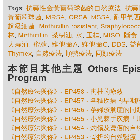
Tags:
抗藥性金黃葡萄球菌的自然療法
,
抗藥
黃葡萄球菌
,
MRSA
,
ORSA
,
MSSA
,
耐甲氧
超級細菌
,
Methicillin-resistant
,
Staphylococ
林
,
Methicillin
,
茶樹油
,
水
,
玉桂
,
MISO
,
斷食
大蒜油
,
蜜糖
,
維他命A
,
維他命C
,
DDS
,
益
Thymex
,
自然療法
,
順勢療法
,
同類療法
本節目其他主題 Others Episod
Program
《自然療法與你》- EP458 - 肉桂的療效
《自然療法與你》- EP457 - 各種疾病的早期
《自然療法與你》- EP456 - 孕婦瘙癢症的
《自然療法與你》- EP455 - 小兒棘手疾
《自然療法與你》- EP454 - 灼傷及燙傷的
《自然療法與你》- EP453 - 骨折的自然醫療