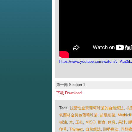
https://www.youtube.com/watch?v=AuZ5
第一節 Section 1
下載 Download
Tags:
抗藥性金黃葡萄球菌的自然療法
,
抗
氧西林金黃色葡萄球菌
,
超級細菌
,
Methicill
樹油
,
水
,
玉桂
,
MISO
,
斷食
,
休息
,
果汁
,
膠
印草
,
Thymex
,
自然療法
,
順勢療法
,
同類