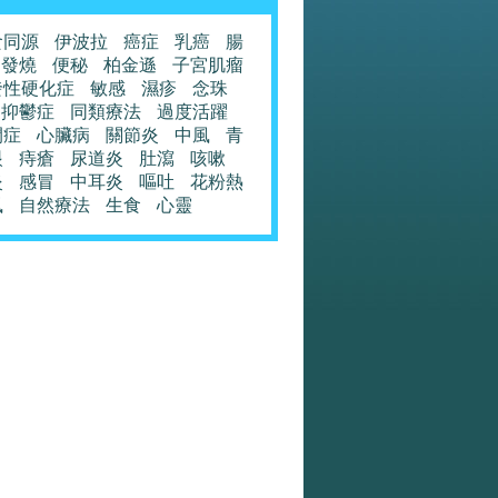
食同源
伊波拉
癌症
乳癌
腸
發燒
便秘
柏金遜
子宮肌瘤
發性硬化症
敏感
濕疹
念珠
抑鬱症
同類療法
過度活躍
閉症
心臟病
關節炎
中風
青
眼
痔瘡
尿道炎
肚瀉
咳嗽
炎
感冒
中耳炎
嘔吐
花粉熱
風
自然療法
生食
心靈