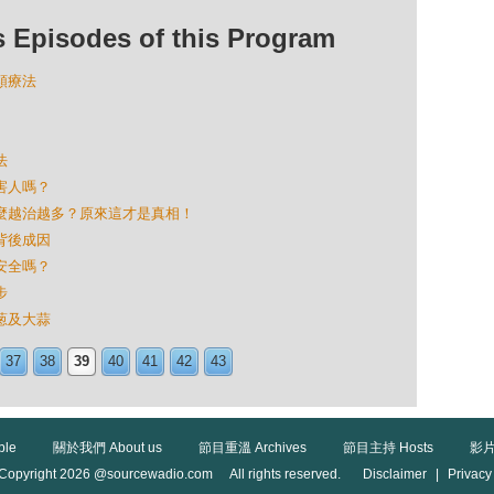
isodes of this Program
同類療法
法
的害人嗎？
為什麼越治越多？原來這才是真相！
的背後成因
兒安全嗎？
步
洋葱及大蒜
37
38
39
40
41
42
43
ble
關於我們 About us
節目重溫 Archives
節目主持 Hosts
影片
Copyright 2026 @sourcewadio.com All rights reserved.
Disclaimer
|
Privacy