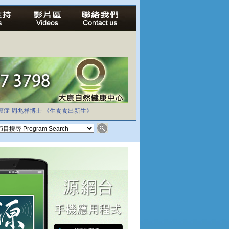
癌症
周兆祥博士
《生食食出新生》