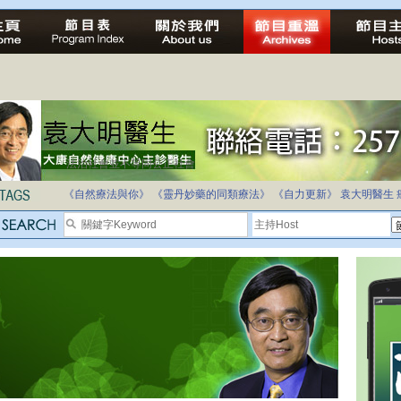
法治社會並不等同公正社會
自家教育合法化-推動多元化教育，全民學卷制
《自然療法與你》
《靈丹妙藥的同類療法》
《自力更新》
袁大明醫生