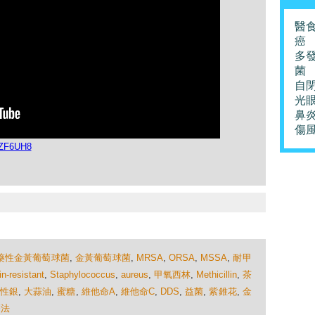
醫
癌
多
菌
自
光
鼻
傷
kZF6UH8
藥性金黃葡萄球菌
,
金黃葡萄球菌
,
MRSA
,
ORSA
,
MSSA
,
耐甲
in-resistant
,
Staphylococcus
,
aureus
,
甲氧西林
,
Methicillin
,
茶
性銀
,
大蒜油
,
蜜糖
,
維他命A
,
維他命C
,
DDS
,
益菌
,
紫錐花
,
金
療法