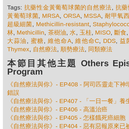
Tags:
抗藥性金黃葡萄球菌的自然療法
,
抗藥
黃葡萄球菌
,
MRSA
,
ORSA
,
MSSA
,
耐甲氧
超級細菌
,
Methicillin-resistant
,
Staphylococ
林
,
Methicillin
,
茶樹油
,
水
,
玉桂
,
MISO
,
斷食
大蒜油
,
蜜糖
,
維他命A
,
維他命C
,
DDS
,
益
Thymex
,
自然療法
,
順勢療法
,
同類療法
本節目其他主題 Others Episod
Program
《自然療法與你》- EP408 - 阿司匹靈走下
錯誤
《自然療法與你》- EP407 - 「一日一餐」
《自然療法與你》- EP406 - 高溫治癌
《自然療法與你》- EP405 - 怎樣餓死癌細胞
《自然療法與你》- EP404 - 惡有惡報原來