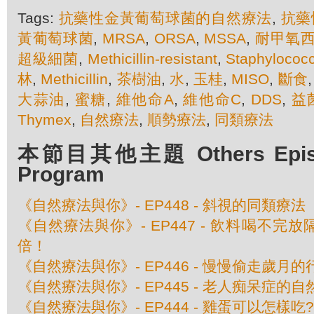
Tags:
抗藥性金黃葡萄球菌的自然療法
,
抗藥
黃葡萄球菌
,
MRSA
,
ORSA
,
MSSA
,
耐甲氧
超級細菌
,
Methicillin-resistant
,
Staphylococ
林
,
Methicillin
,
茶樹油
,
水
,
玉桂
,
MISO
,
斷食
大蒜油
,
蜜糖
,
維他命A
,
維他命C
,
DDS
,
益
Thymex
,
自然療法
,
順勢療法
,
同類療法
本節目其他主題 Others Episod
Program
《自然療法與你》- EP448 - 斜視的同類療法
《自然療法與你》- EP447 - 飲料喝不完
倍！
《自然療法與你》- EP446 - 慢慢偷走歲月的
《自然療法與你》- EP445 - 老人痴呆症的
《自然療法與你》- EP444 - 雞蛋可以怎樣吃?