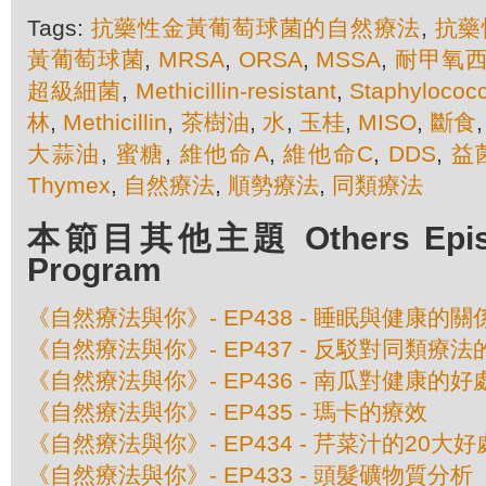
Tags:
抗藥性金黃葡萄球菌的自然療法
,
抗藥
黃葡萄球菌
,
MRSA
,
ORSA
,
MSSA
,
耐甲氧
超級細菌
,
Methicillin-resistant
,
Staphylococ
林
,
Methicillin
,
茶樹油
,
水
,
玉桂
,
MISO
,
斷食
大蒜油
,
蜜糖
,
維他命A
,
維他命C
,
DDS
,
益
Thymex
,
自然療法
,
順勢療法
,
同類療法
本節目其他主題 Others Episod
Program
《自然療法與你》- EP438 - 睡眠與健康的關
《自然療法與你》- EP437 - 反駁對同類療
《自然療法與你》- EP436 - 南瓜對健康的好
《自然療法與你》- EP435 - 瑪卡的療效
《自然療法與你》- EP434 - 芹菜汁的20大好
《自然療法與你》- EP433 - 頭髮礦物質分析