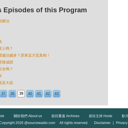
isodes of this Program
同類療法
法
的害人嗎？
為什麼越治越多？原來這才是真相！
的背後成因
兒安全嗎？
步
洋葱及大蒜
37
38
39
40
41
42
43
ble
關於我們 About us
節目重溫 Archives
節目主持 Hosts
影片
Copyright 2026 @sourcewadio.com All rights reserved.
Disclaimer
|
Privacy