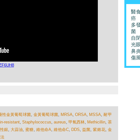
醫
癌
多
菌
自
光
鼻
傷
kZF6UH8
藥性金黃葡萄球菌
,
金黃葡萄球菌
,
MRSA
,
ORSA
,
MSSA
,
耐甲
in-resistant
,
Staphylococcus
,
aureus
,
甲氧西林
,
Methicillin
,
茶
性銀
,
大蒜油
,
蜜糖
,
維他命A
,
維他命C
,
DDS
,
益菌
,
紫錐花
,
金
療法