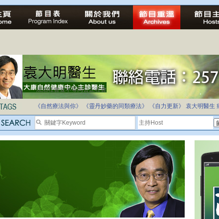
法治社會並不等同公正社會
自家教育合法化-推動多元化教育，全民學卷制
《自然療法與你》
《靈丹妙藥的同類療法》
《自力更新》
袁大明醫生