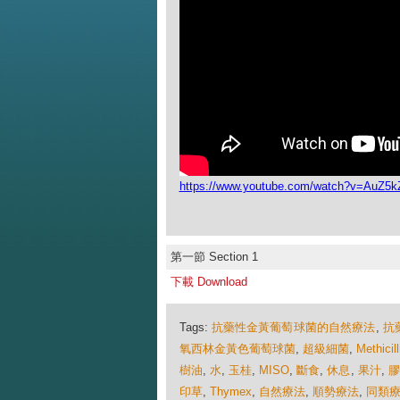
https://www.youtube.com/watch?v=AuZ5
第一節 Section 1
下載 Download
Tags:
抗藥性金黃葡萄球菌的自然療法
,
抗
氧西林金黃色葡萄球菌
,
超級細菌
,
Methicill
樹油
,
水
,
玉桂
,
MISO
,
斷食
,
休息
,
果汁
,
膠
印草
,
Thymex
,
自然療法
,
順勢療法
,
同類