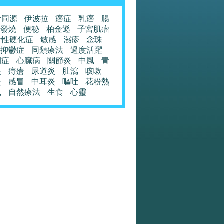
食同源
伊波拉
癌症
乳癌
腸
發燒
便秘
柏金遜
子宮肌瘤
發性硬化症
敏感
濕疹
念珠
抑鬱症
同類療法
過度活躍
閉症
心臟病
關節炎
中風
青
眼
痔瘡
尿道炎
肚瀉
咳嗽
炎
感冒
中耳炎
嘔吐
花粉熱
風
自然療法
生食
心靈