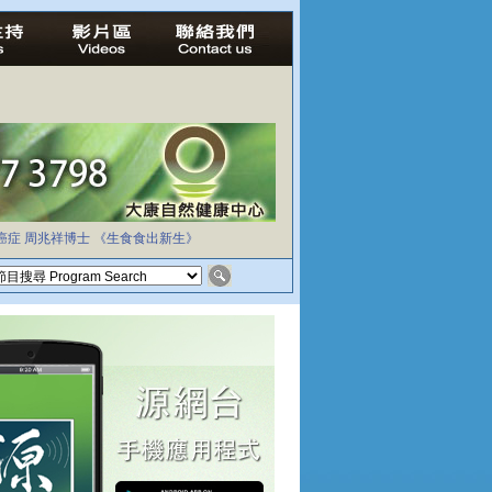
癌症
周兆祥博士
《生食食出新生》