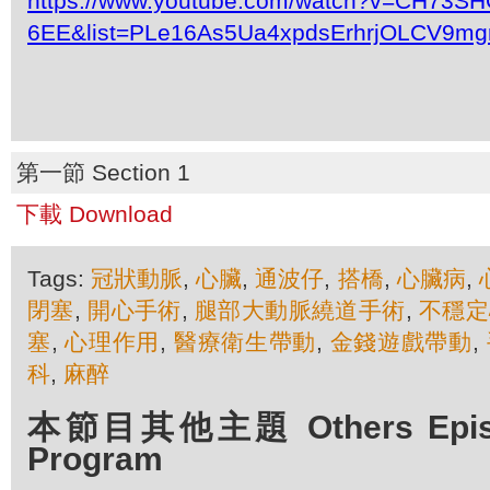
https://www.youtube.com/watch?v=CH73SH
6EE&list=PLe16As5Ua4xpdsErhrjOLCV9mg
第一節 Section 1
下載 Download
Tags:
冠狀動脈
,
心臟
,
通波仔
,
搭橋
,
心臟病
,
閉塞
,
開心手術
,
腿部大動脈繞道手術
,
不穩定
塞
,
心理作用
,
醫療衛生帶動
,
金錢遊戲帶動
,
科
,
麻醉
本節目其他主題 Others Episod
Program