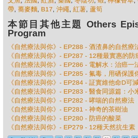
文魚
,
法國
,
紅酒
,
秦國
,
冬陰功
,
蝦
,
檸檬香草
,
帶
,
蕎麥麵
,
B17
,
沖繩
,
紅薯
,
蘆筍
本節目其他主題 Others Episod
Program
《自然療法與你》- EP288 - 酒渣鼻的自然療
《自然療法與你》- EP287 - 12種最實惠的
《自然療法與你》- EP286 - 電解水：治癌一
《自然療法與你》- EP285 - 氟毒，用硒保護
《自然療法與你》- EP284 - 証實維他命D可
《自然療法與你》- EP283 - 醫食同源篇：小
《自然療法與你》- EP282 - 哮喘的自然療法
《自然療法與你》- EP281 - 神奇的茶樹油
《自然療法與你》- EP280 - 防癌的酸菜
《自然療法與你》- EP279 - 12種天然抗生素