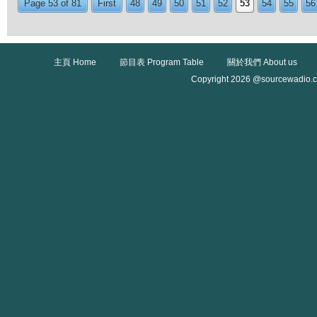
Page 53 of 81
First
48
49
50
51
52
53
54
55
56
主頁 Home
節目表 Program Table
關於我們 About us
Copyright 2026 @sourcewadio.