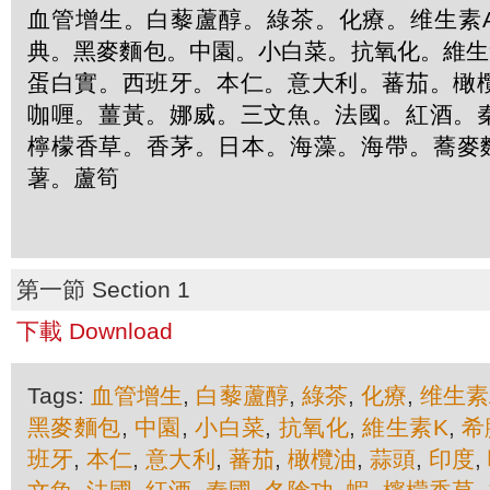
血管增生。白藜蘆醇。綠茶。化療。维生素
典。黑麥麵包。中園。小白菜。抗氧化。維生
蛋白實。西班牙。本仁。意大利。蕃茄。橄
咖喱。薑黃。娜威。三文魚。法國。紅酒。
檸檬香草。香茅。日本。海藻。海帶。蕎麥麵
薯。蘆筍
第一節 Section 1
下載 Download
Tags:
血管增生
,
白藜蘆醇
,
綠茶
,
化療
,
维生素
黑麥麵包
,
中園
,
小白菜
,
抗氧化
,
維生素K
,
希
班牙
,
本仁
,
意大利
,
蕃茄
,
橄欖油
,
蒜頭
,
印度
,