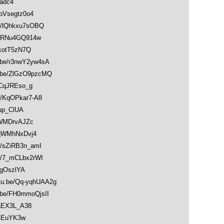
adc4
Vsegtz0o4
/lQhkxu7sOBQ
DRNu4GQ914w
kotT5zN7Q
e/r3nwY2yw4sA
e/ZlGzO9pzcMQ
CqJREso_g
KqOPkar7-A8
up_ClUA
WMDrvAJZc
qWMhNxDvj4
sZiRB3n_amI
/7_mCLbx2rWI
gOszlYA
.be/Qq-yqhUAA2g
e/FH0mmoQjsII
aEX3L_A38
4EuYK3w