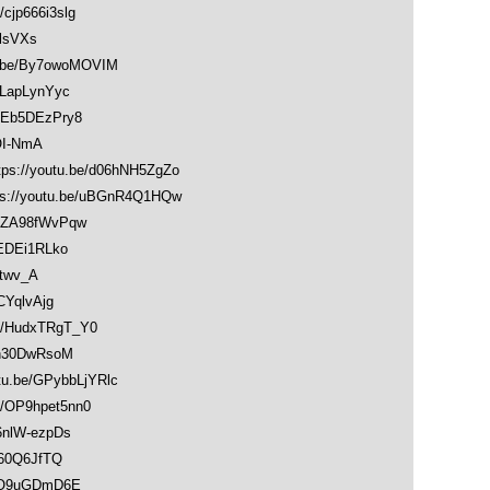
jp666i3slg
lsVXs
be/By7owoMOVIM
LapLynYyc
Eb5DEzPry8
OI-NmA
/youtu.be/d06hNH5ZgZo
/youtu.be/uBGnR4Q1HQw
RZA98fWvPqw
EDEi1RLko
twv_A
YqlvAjg
/HudxTRgT_Y0
n30DwRsoM
be/GPybbLjYRlc
OP9hpet5nn0
nlW-ezpDs
60Q6JfTQ
OO9uGDmD6E