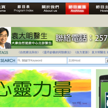
自家教育合法化-推動多元化教育，全民學卷制
《自然療法與你》
《靈丹妙藥的同類療法》
《自力更新》
袁大明醫生