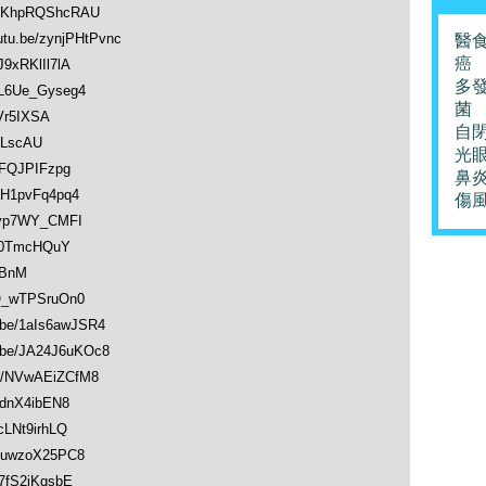
e/KhpRQShcRAU
be/zynjPHtPvnc
醫
癌
xRKlIl7lA
多
L6Ue_Gyseg4
菌
Vr5IXSA
自
ELscAU
光
FQJPIFzpg
鼻
H1pvFq4pq4
傷
vp7WY_CMFI
U0TmcHQuY
1BnM
Q_wTPSruOn0
e/1aIs6awJSR4
e/JA24J6uKOc8
/NVwAEiZCfM8
dnX4ibEN8
LNt9irhLQ
VuwzoX25PC8
fS2jKqsbE