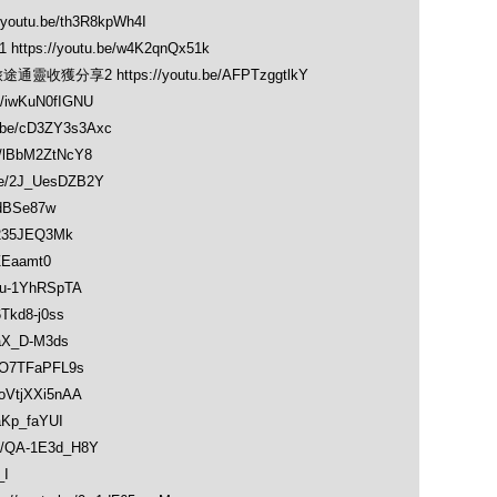
utu.be/th3R8kpWh4I
s://youtu.be/w4K2qnQx51k
獲分享2 https://youtu.be/AFPTzggtlkY
iwKuN0fIGNU
e/cD3ZY3s3Axc
lBbM2ZtNcY8
/2J_UesDZB2Y
dBSe87w
235JEQ3Mk
ZEaamt0
u-1YhRSpTA
kd8-j0ss
aX_D-M3ds
O7TFaPFL9s
VtjXXi5nAA
Kp_faYUI
/QA-1E3d_H8Y
_I