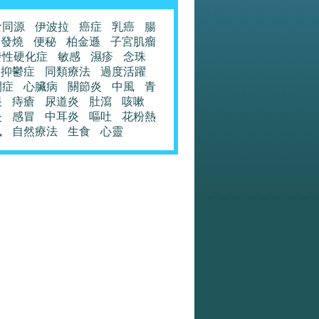
食同源
伊波拉
癌症
乳癌
腸
發燒
便秘
柏金遜
子宮肌瘤
發性硬化症
敏感
濕疹
念珠
抑鬱症
同類療法
過度活躍
閉症
心臟病
關節炎
中風
青
眼
痔瘡
尿道炎
肚瀉
咳嗽
炎
感冒
中耳炎
嘔吐
花粉熱
風
自然療法
生食
心靈