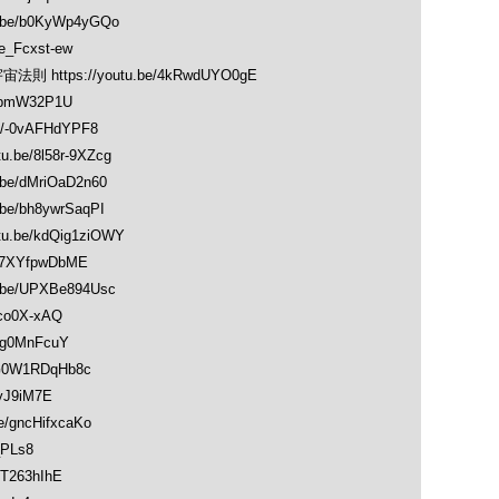
be/b0KyWp4yGQo
_Fcxst-ew
https://youtu.be/4kRwdUYO0gE
vpmW32P1U
/-0vAFHdYPF8
e/8l58r-9XZcg
e/dMriOaD2n60
e/bh8ywrSaqPI
be/kdQig1ziOWY
_7XYfpwDbME
e/UPXBe894Usc
co0X-xAQ
mg0MnFcuY
G0W1RDqHb8c
yJ9iM7E
gncHifxcaKo
_PLs8
T263hIhE