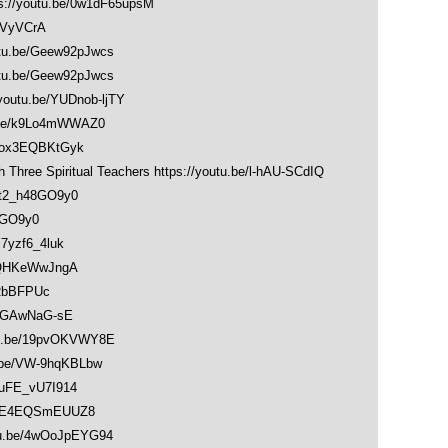
/youtu.be/0w1dF65upsM
sVyVCrA
.be/Geew92pJwcs
.be/Geew92pJwcs
u.be/YUDnob-ljTY
be/k9Lo4mWWAZ0
ox3EQBKtGyk
ith Three Spiritual Teachers https://youtu.be/l-hAU-SCdIQ
t2_h48GO9y0
8GO9y0
yzf6_4luk
vQHKeWwJngA
RbBFPUc
9GAwNaG-sE
.be/19pvOKVWY8E
e/VW-9hqKBLbw
uFE_vU7I914
/E4EQSmEUUZ8
.be/4wOoJpEYG94