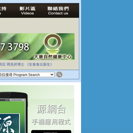
癌症
周兆祥博士
《生食食出新生》