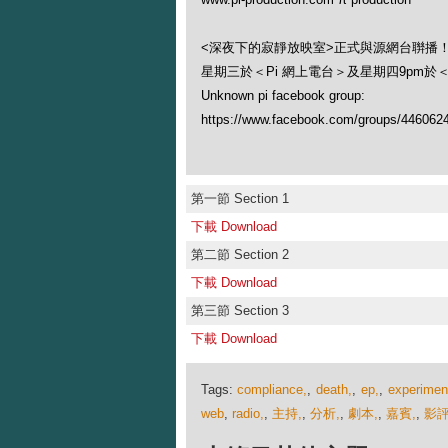
<深夜下的寂靜放映室>正式與源網台聨播
星期三於＜Pi 網上電台＞及星期四9pm於
Unknown pi facebook group:
https://www.facebook.com/groups/446062
第一節 Section 1
下載 Download
第二節 Section 2
下載 Download
第三節 Section 3
下載 Download
Tags:
compliance,
,
death,
,
ep,
,
experimen
web
,
radio,
,
主持,
,
分析,
,
劇本,
,
嘉賓,
,
影評