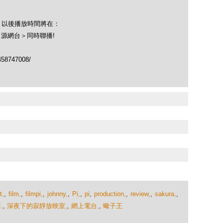
！以後播放時間將在：
＜源網台＞同時聯播!
458747008/
t,
,
film,
,
filmpi,
,
johnny,
,
Pi,
,
pi
,
production,
,
review,
,
sakura,
,
,
,
深夜下的寂靜放映室,
,
網上電台,
,
蠍子王