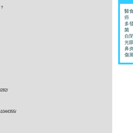
？
醫
癌
多
菌
自
光
鼻
傷
3282/
51044355/