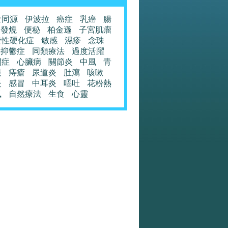
食同源
伊波拉
癌症
乳癌
腸
發燒
便秘
柏金遜
子宮肌瘤
發性硬化症
敏感
濕疹
念珠
抑鬱症
同類療法
過度活躍
閉症
心臟病
關節炎
中風
青
眼
痔瘡
尿道炎
肚瀉
咳嗽
炎
感冒
中耳炎
嘔吐
花粉熱
風
自然療法
生食
心靈