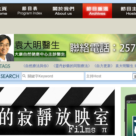
法治社會並不等同公正社會
自家教育合法化-推動多元化教育，全民學卷制
《自然療法與你》
《靈丹妙藥的同類療法》
《自力更新》
袁大明醫生