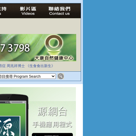
癌症
周兆祥博士
《生食食出新生》