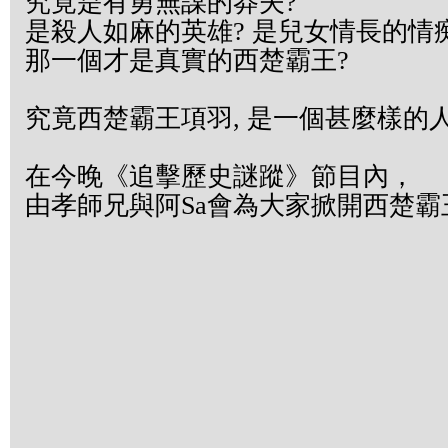
究竟是有勇無謀的莽夫?
是殺人如麻的英雄? 是兒女情長的情
那一個才是真實的西楚霸王?
究竟西楚霸王項羽, 是一個甚麼樣的人
在今晚《追擊歷史謎蹤》節目內，
由孝師兄與阿Sa會為大家掀開西楚霸